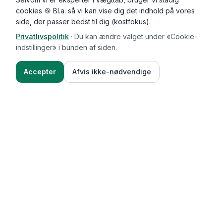
cookies 🍪 Bl.a. så vi kan vise dig det indhold på vores
side, der passer bedst til dig (kostfokus).
Privatlivspolitik
·
Du kan ændre valget under «Cookie-
indstillinger» i bunden af siden.
Accepter
Afvis ikke-nødvendige
Functional Foods
Funktioner
Vægttab & guides