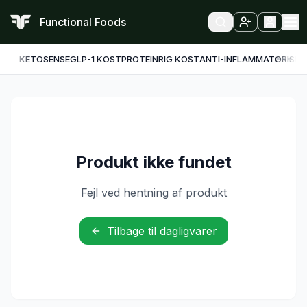
Functional Foods
KETO
SENSE
GLP-1 KOST
PROTEINRIG KOST
ANTI-INFLAMMATORISK
F
Produkt ikke fundet
Fejl ved hentning af produkt
Tilbage til dagligvarer