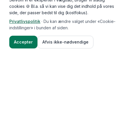
cookies 🍪 Bl.a. så vi kan vise dig det indhold på vores
side, der passer bedst til dig (kostfokus).
Privatlivspolitik
·
Du kan ændre valget under «Cookie-
indstillinger» i bunden af siden.
Accepter
Afvis ikke-nødvendige
Functional Foods
Funktioner
Vægttab & guides