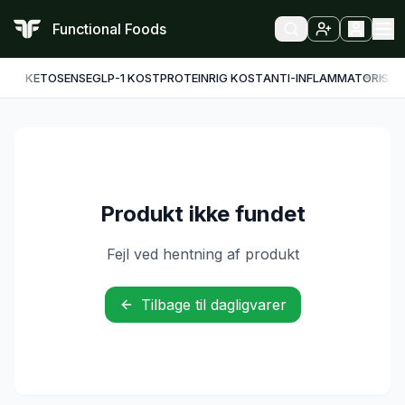
Functional Foods
KETO
SENSE
GLP-1 KOST
PROTEINRIG KOST
ANTI-INFLAMMATORISK
F
Produkt ikke fundet
Fejl ved hentning af produkt
Tilbage til dagligvarer