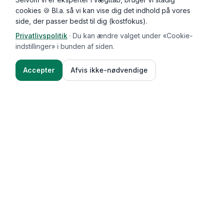
cookies 🍪 Bl.a. så vi kan vise dig det indhold på vores
side, der passer bedst til dig (kostfokus).
Privatlivspolitik
·
Du kan ændre valget under «Cookie-
indstillinger» i bunden af siden.
Accepter
Afvis ikke-nødvendige
Functional Foods
Funktioner
Vægttab & guides