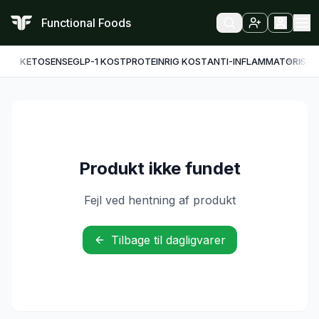
Functional Foods
KETO
SENSE
GLP-1 KOST
PROTEINRIG KOST
ANTI-INFLAMMATORISK
F
Produkt ikke fundet
Fejl ved hentning af produkt
Tilbage til dagligvarer