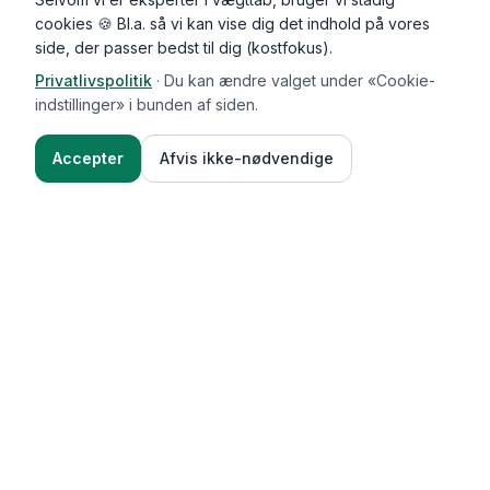
cookies 🍪 Bl.a. så vi kan vise dig det indhold på vores
side, der passer bedst til dig (kostfokus).
Privatlivspolitik
·
Du kan ændre valget under «Cookie-
indstillinger» i bunden af siden.
Accepter
Afvis ikke-nødvendige
Functional Foods
Funktioner
Vægttab & guides