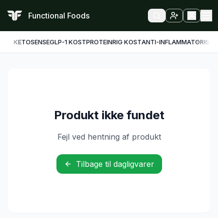
Functional Foods
KETO
SENSE
GLP-1 KOST
PROTEINRIG KOST
ANTI-INFLAMMATORISK
F
Produkt ikke fundet
Fejl ved hentning af produkt
Tilbage til dagligvarer