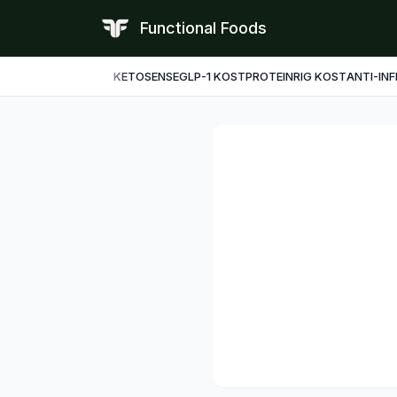
Functional Foods
KETO
SENSE
GLP-1 KOST
PROTEINRIG KOST
ANTI-IN