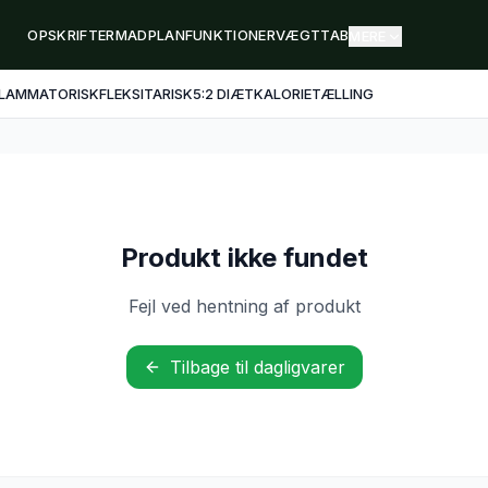
OPSKRIFTER
MADPLAN
FUNKTIONER
VÆGTTAB
MERE
FLAMMATORISK
FLEKSITARISK
5:2 DIÆT
KALORIETÆLLING
Produkt ikke fundet
Fejl ved hentning af produkt
Tilbage til dagligvarer