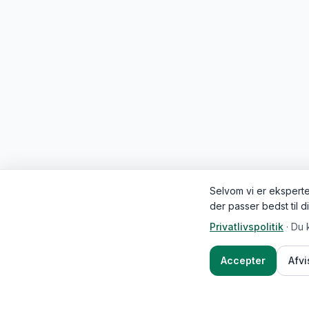
Selvom vi er eksperter
der passer bedst til d
Privatlivspolitik
·
Du 
Accepter
Afv