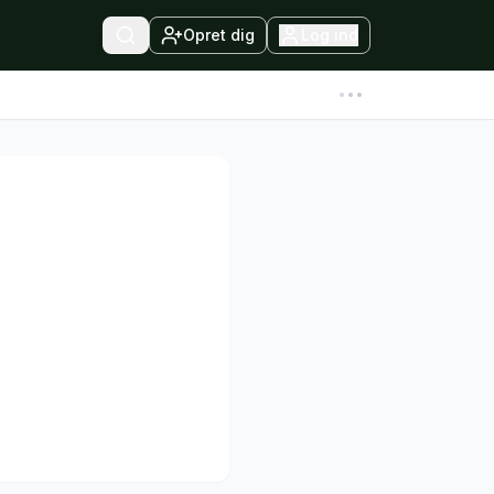
Opret dig
Log ind