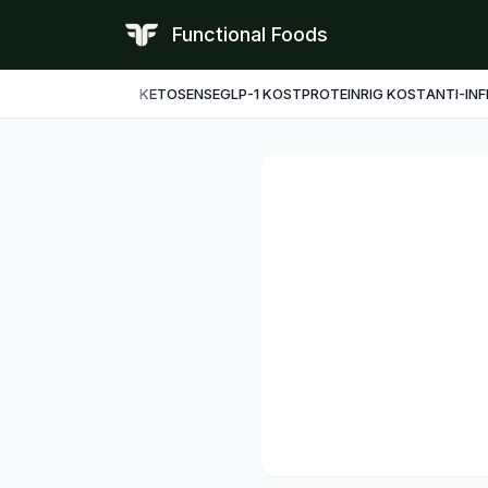
Functional Foods
KETO
SENSE
GLP-1 KOST
PROTEINRIG KOST
ANTI-IN