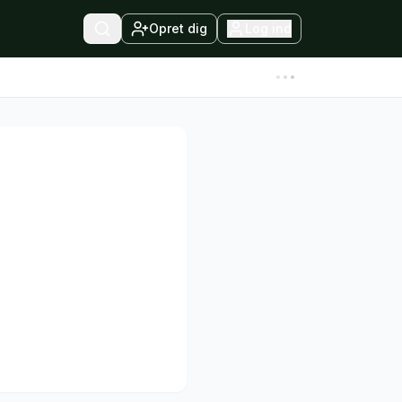
Opret dig
Log ind