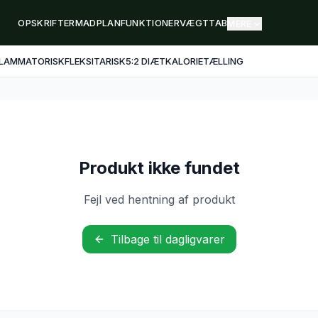
OPSKRIFTER
MADPLAN
FUNKTIONER
VÆGTTAB
MERE
FLAMMATORISK
FLEKSITARISK
5:2 DIÆT
KALORIETÆLLING
Produkt ikke fundet
Fejl ved hentning af produkt
Tilbage til dagligvarer