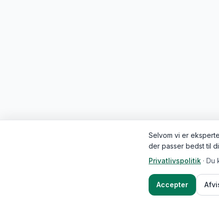
Selvom vi er eksperter
der passer bedst til d
Privatlivspolitik
·
Du 
Accepter
Afv