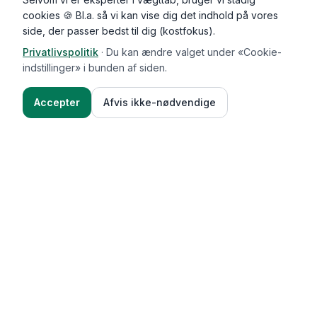
cookies 🍪 Bl.a. så vi kan vise dig det indhold på vores
side, der passer bedst til dig (kostfokus).
Privatlivspolitik
·
Du kan ændre valget under «Cookie-
indstillinger» i bunden af siden.
Accepter
Afvis ikke-nødvendige
Functional Foods
Funktioner
Vægttab & guides