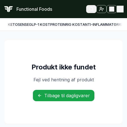
Functional Foods
KETO
SENSE
GLP-1 KOST
PROTEINRIG KOST
ANTI-INFLAMMATORISK
F
Produkt ikke fundet
Fejl ved hentning af produkt
Tilbage til dagligvarer