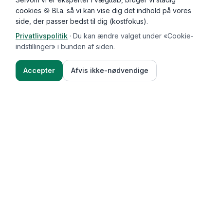
cookies 🍪 Bl.a. så vi kan vise dig det indhold på vores
side, der passer bedst til dig (kostfokus).
Privatlivspolitik
·
Du kan ændre valget under «Cookie-
indstillinger» i bunden af siden.
Accepter
Afvis ikke-nødvendige
Functional Foods
Funktioner
Vægttab & guides