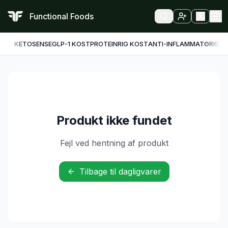
Functional Foods
KETO
SENSE
GLP-1 KOST
PROTEINRIG KOST
ANTI-INFLAMMATORISK
F
Produkt ikke fundet
Fejl ved hentning af produkt
Tilbage til dagligvarer