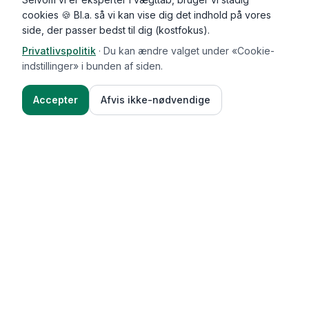
cookies 🍪 Bl.a. så vi kan vise dig det indhold på vores
side, der passer bedst til dig (kostfokus).
Privatlivspolitik
·
Du kan ændre valget under «Cookie-
indstillinger» i bunden af siden.
Accepter
Afvis ikke-nødvendige
Functional Foods
Funktioner
Vægttab & guides