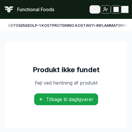
Functional Foods
KETO
SENSE
GLP-1 KOST
PROTEINRIG KOST
ANTI-INFLAMMATORISK
F
Produkt ikke fundet
Fejl ved hentning af produkt
Tilbage til dagligvarer