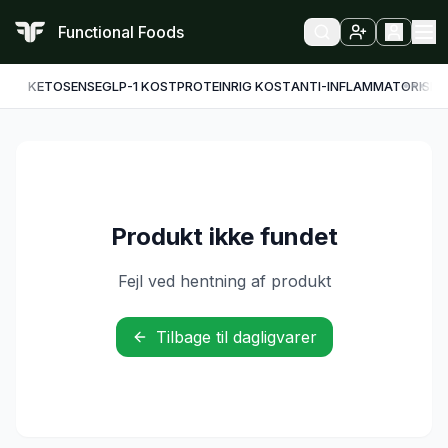
Functional Foods
KETO
SENSE
GLP-1 KOST
PROTEINRIG KOST
ANTI-INFLAMMATORISK
F
Produkt ikke fundet
Fejl ved hentning af produkt
Tilbage til dagligvarer