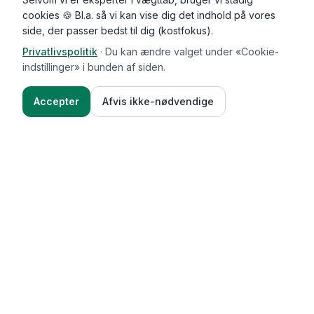
cookies 🍪 Bl.a. så vi kan vise dig det indhold på vores
side, der passer bedst til dig (kostfokus).
Privatlivspolitik
·
Du kan ændre valget under «Cookie-
indstillinger» i bunden af siden.
Accepter
Afvis ikke-nødvendige
Functional Foods
Funktioner
Vægttab & guides