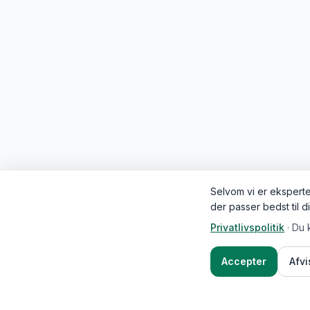
Selvom vi er eksperter
der passer bedst til d
Privatlivspolitik
·
Du 
Accepter
Afv