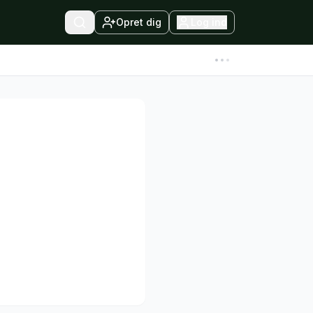
Opret dig
Log ind