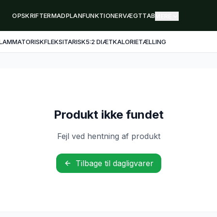
OPSKRIFTER
MADPLAN
FUNKTIONER
VÆGTTAB
MERE
FLAMMATORISK
FLEKSITARISK
5:2 DIÆT
KALORIETÆLLING
Produkt ikke fundet
Fejl ved hentning af produkt
Tilbage til dagligvarer