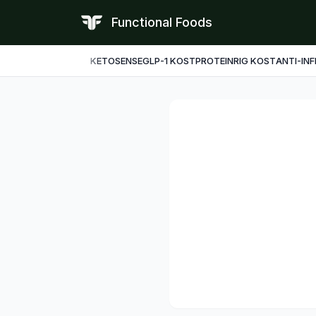
Functional Foods
KETO
SENSE
GLP-1 KOST
PROTEINRIG KOST
ANTI-IN