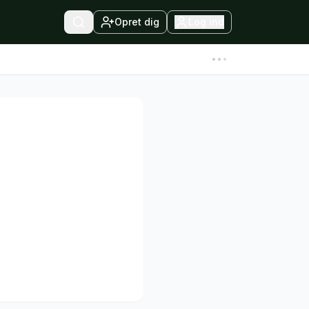
Opret dig
Log ind