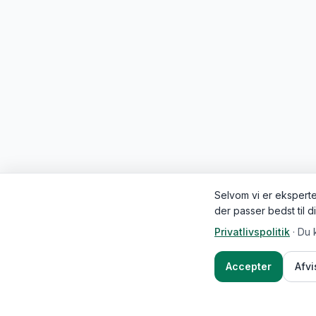
Selvom vi er eksperter
der passer bedst til d
Privatlivspolitik
·
Du 
Accepter
Afv