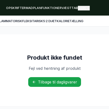
OPSKRIFTER
MADPLAN
FUNKTIONER
VÆGTTAB
MERE
FLAMMATORISK
FLEKSITARISK
5:2 DIÆT
KALORIETÆLLING
Produkt ikke fundet
Fejl ved hentning af produkt
Tilbage til dagligvarer