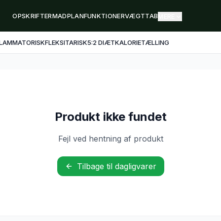
OPSKRIFTER
MADPLAN
FUNKTIONER
VÆGTTAB
MERE
FLAMMATORISK
FLEKSITARISK
5:2 DIÆT
KALORIETÆLLING
Produkt ikke fundet
Fejl ved hentning af produkt
Tilbage til dagligvarer