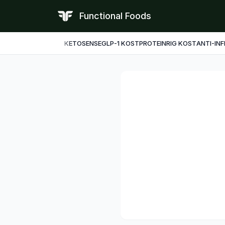
Functional Foods
KETO
SENSE
GLP-1 KOST
PROTEINRIG KOST
ANTI-IN