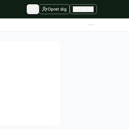
Opret dig
Log ind