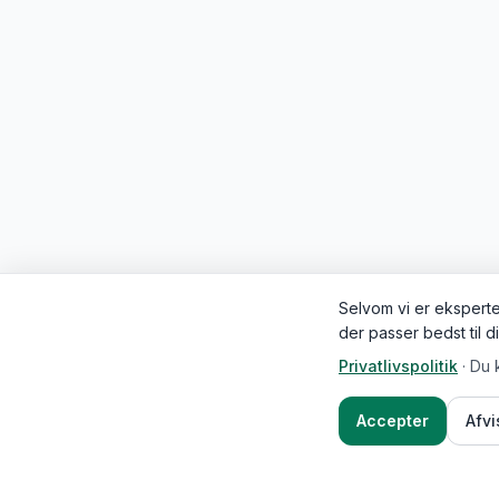
Selvom vi er eksperter
der passer bedst til d
Privatlivspolitik
·
Du 
Accepter
Afv