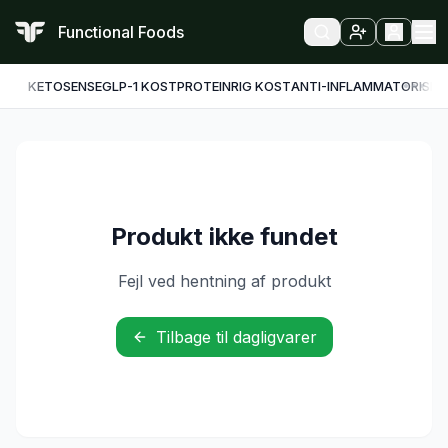
Functional Foods
KETO
SENSE
GLP-1 KOST
PROTEINRIG KOST
ANTI-INFLAMMATORISK
F
Produkt ikke fundet
Fejl ved hentning af produkt
Tilbage til dagligvarer