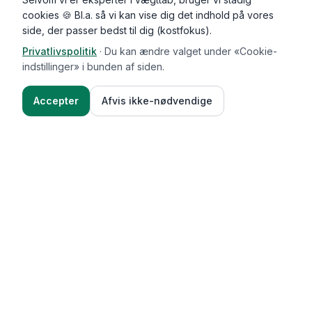
cookies 🍪 Bl.a. så vi kan vise dig det indhold på vores
side, der passer bedst til dig (kostfokus).
Privatlivspolitik
·
Du kan ændre valget under «Cookie-
indstillinger» i bunden af siden.
Accepter
Afvis ikke-nødvendige
Functional Foods
Funktioner
Vægttab & guides