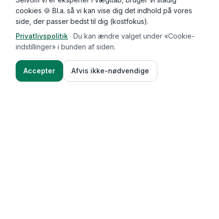
cookies 🍪 Bl.a. så vi kan vise dig det indhold på vores
side, der passer bedst til dig (kostfokus).
Privatlivspolitik
·
Du kan ændre valget under «Cookie-
indstillinger» i bunden af siden.
Accepter
Afvis ikke-nødvendige
Functional Foods
Funktioner
Vægttab & guides