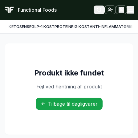
Functional Foods
KETO
SENSE
GLP-1 KOST
PROTEINRIG KOST
ANTI-INFLAMMATORISK
F
Produkt ikke fundet
Fejl ved hentning af produkt
Tilbage til dagligvarer