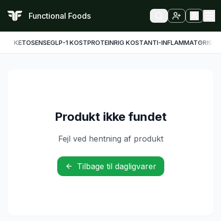
Functional Foods
KETO
SENSE
GLP-1 KOST
PROTEINRIG KOST
ANTI-INFLAMMATORISK
F
Produkt ikke fundet
Fejl ved hentning af produkt
Tilbage til dagligvarer