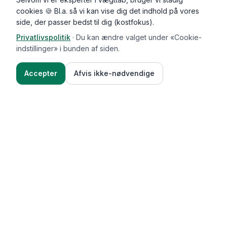
cookies 🍪 Bl.a. så vi kan vise dig det indhold på vores
side, der passer bedst til dig (kostfokus).
Privatlivspolitik
·
Du kan ændre valget under «Cookie-
indstillinger» i bunden af siden.
Accepter
Afvis ikke-nødvendige
Functional Foods
Funktioner
Vægttab & guides