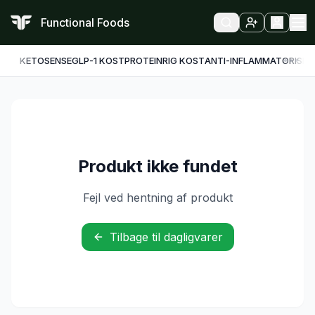
Functional Foods
KETO
SENSE
GLP-1 KOST
PROTEINRIG KOST
ANTI-INFLAMMATORISK
F
Produkt ikke fundet
Fejl ved hentning af produkt
Tilbage til dagligvarer