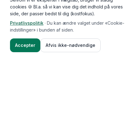
cookies 🍪 Bl.a. så vi kan vise dig det indhold på vores
side, der passer bedst til dig (kostfokus).
Privatlivspolitik
·
Du kan ændre valget under «Cookie-
indstillinger» i bunden af siden.
Accepter
Afvis ikke-nødvendige
Functional Foods
Funktioner
Vægttab & guides