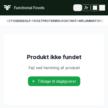
Functional Foods
KETO
SENSE
GLP-1 KOST
PROTEINRIG KOST
ANTI-INFLAMMATORISK
F
Produkt ikke fundet
Fejl ved hentning af produkt
Tilbage til dagligvarer