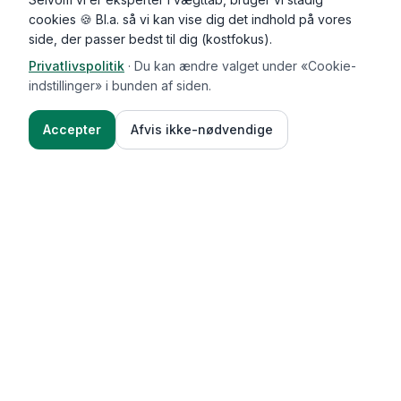
cookies 🍪 Bl.a. så vi kan vise dig det indhold på vores
side, der passer bedst til dig (kostfokus).
Privatlivspolitik
·
Du kan ændre valget under «Cookie-
indstillinger» i bunden af siden.
Accepter
Afvis ikke-nødvendige
Functional Foods
Funktioner
Vægttab & guides