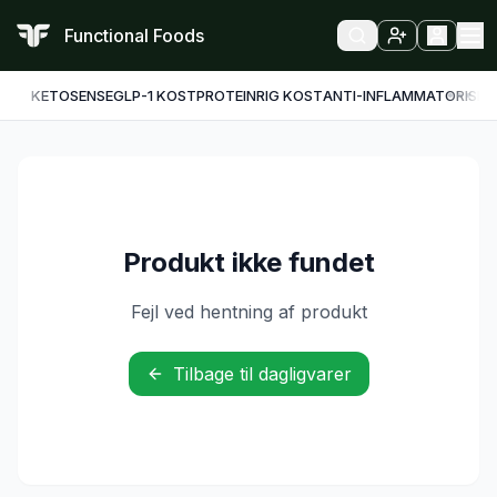
Functional Foods
KETO
SENSE
GLP-1 KOST
PROTEINRIG KOST
ANTI-INFLAMMATORISK
F
Produkt ikke fundet
Fejl ved hentning af produkt
Tilbage til dagligvarer