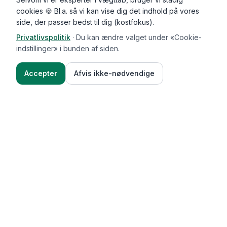
cookies 🍪 Bl.a. så vi kan vise dig det indhold på vores
side, der passer bedst til dig (kostfokus).
Privatlivspolitik
·
Du kan ændre valget under «Cookie-
indstillinger» i bunden af siden.
Accepter
Afvis ikke-nødvendige
Functional Foods
Funktioner
Vægttab & guides