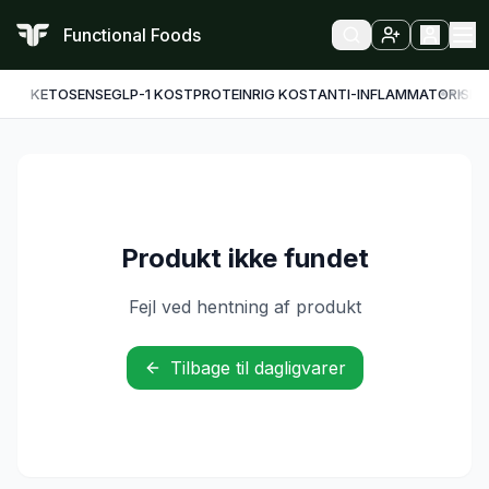
Functional Foods
KETO
SENSE
GLP-1 KOST
PROTEINRIG KOST
ANTI-INFLAMMATORISK
F
Produkt ikke fundet
Fejl ved hentning af produkt
Tilbage til dagligvarer