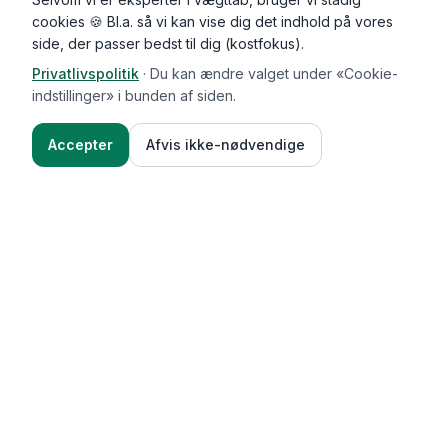
cookies 🍪 Bl.a. så vi kan vise dig det indhold på vores
side, der passer bedst til dig (kostfokus).
Privatlivspolitik
·
Du kan ændre valget under «Cookie-
indstillinger» i bunden af siden.
Accepter
Afvis ikke-nødvendige
Functional Foods
Funktioner
Vægttab & guides