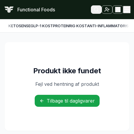
Functional Foods
KETO
SENSE
GLP-1 KOST
PROTEINRIG KOST
ANTI-INFLAMMATORISK
F
Produkt ikke fundet
Fejl ved hentning af produkt
Tilbage til dagligvarer