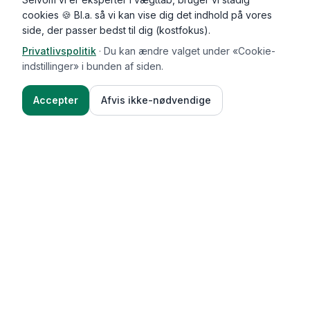
cookies 🍪 Bl.a. så vi kan vise dig det indhold på vores
side, der passer bedst til dig (kostfokus).
Privatlivspolitik
·
Du kan ændre valget under «Cookie-
indstillinger» i bunden af siden.
Accepter
Afvis ikke-nødvendige
Functional Foods
Funktioner
Vægttab & guides