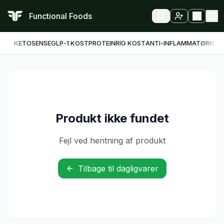
Functional Foods
KETO
SENSE
GLP-1 KOST
PROTEINRIG KOST
ANTI-INFLAMMATORISK
F
Produkt ikke fundet
Fejl ved hentning af produkt
Tilbage til dagligvarer