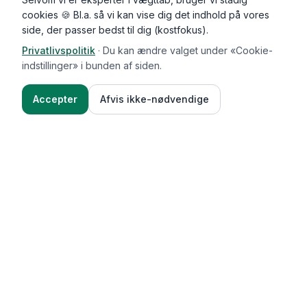
cookies 🍪 Bl.a. så vi kan vise dig det indhold på vores
side, der passer bedst til dig (kostfokus).
Privatlivspolitik
·
Du kan ændre valget under «Cookie-
indstillinger» i bunden af siden.
Accepter
Afvis ikke-nødvendige
Functional Foods
Funktioner
Vægttab & guides