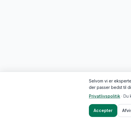
Selvom vi er eksperter
der passer bedst til d
Privatlivspolitik
·
Du 
Accepter
Afv