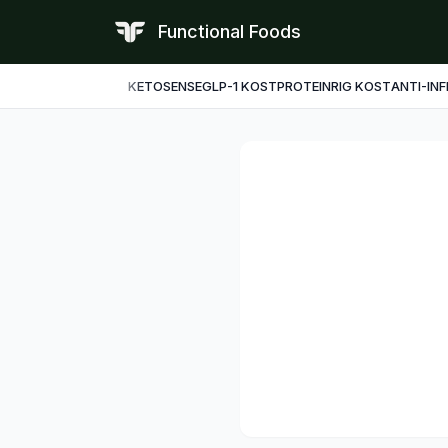
Functional Foods
KETO
SENSE
GLP-1 KOST
PROTEINRIG KOST
ANTI-IN