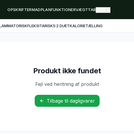
OPSKRIFTER
MADPLAN
FUNKTIONER
VÆGTTAB
MERE
FLAMMATORISK
FLEKSITARISK
5:2 DIÆT
KALORIETÆLLING
Produkt ikke fundet
Fejl ved hentning af produkt
Tilbage til dagligvarer