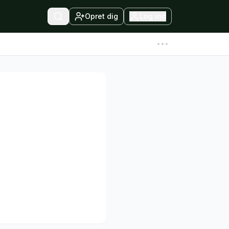
Opret dig
Log ind