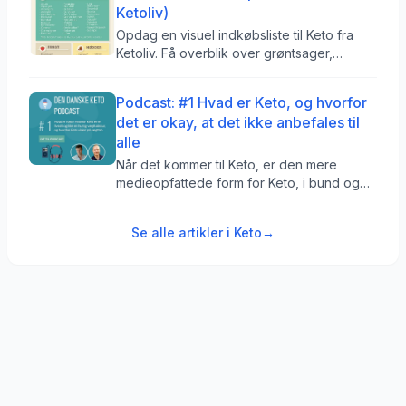
Ketoliv)
spiser chips – Så er du vegetarisk. Men
giver det mening “bare” at holde sig inden
Opdag en visuel indkøbsliste til Keto fra
for skiven? Det Nej – det handler om mere
Ketoliv. Få overblik over grøntsager,
end det.
protein, olier og mere for at optimere din
ketogene livsstil.
Podcast: #1 Hvad er Keto, og hvorfor
det er okay, at det ikke anbefales til
alle
Når det kommer til Keto, er den mere
medieopfattede form for Keto, i bund og
grund en meget amerikaniseret måde at
spise på, og det er oftest ikke noget, der
Se alle artikler i
Keto
→
fungere i Danmark. Så hvad fungerer i
Danmark, når det kommer til Keto?