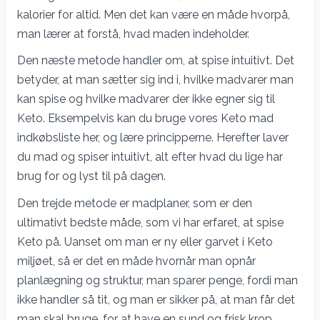
kalorier for altid. Men det kan være en måde hvorpå,
man lærer at forstå, hvad maden indeholder.
Den næste metode handler om, at spise intuitivt. Det
betyder, at man sætter sig ind i, hvilke madvarer man
kan spise og hvilke madvarer der ikke egner sig til
Keto. Eksempelvis kan du bruge vores Keto mad
indkøbsliste her, og lære principperne. Herefter laver
du mad og spiser intuitivt, alt efter hvad du lige har
brug for og lyst til på dagen.
Den trejde metode er madplaner, som er den
ultimativt bedste måde, som vi har erfaret, at spise
Keto på. Uanset om man er ny eller garvet i Keto
miljøet, så er det en måde hvornår man opnår
planlægning og struktur, man sparer penge, fordi man
ikke handler så tit, og man er sikker på, at man får det
man skal bruge, for at have en sund og frisk krop,