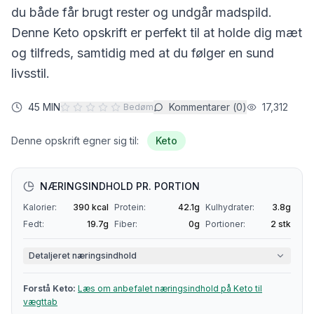
du både får brugt rester og undgår madspild.
Denne
Keto
opskrift er perfekt til at holde dig mæt
og tilfreds, samtidig med at du følger en sund
livsstil.
45 MIN
Kommentarer (
0
)
17,312
Bedøm
Denne opskrift egner sig til:
Keto
NÆRINGSINDHOLD PR. PORTION
Kalorier:
390
kcal
Protein:
42.1
g
Kulhydrater:
3.8
g
Fedt:
19.7
g
Fiber:
0
g
Portioner:
2
stk
Detaljeret næringsindhold
Forstå
Keto
:
Læs om anbefalet næringsindhold på
Keto
til
vægttab