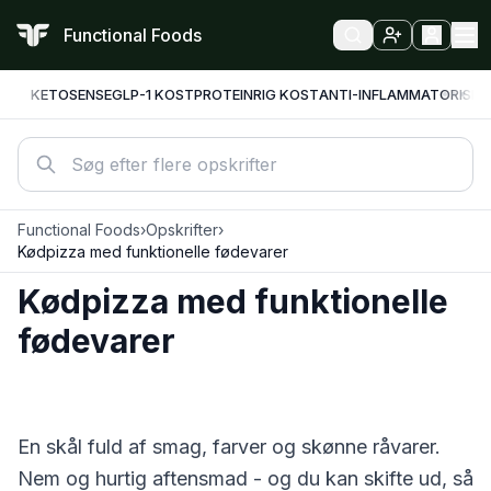
Functional Foods
KETO
SENSE
GLP-1 KOST
PROTEINRIG KOST
ANTI-INFLAMMATORISK
F
Functional Foods
›
Opskrifter
›
Kødpizza med funktionelle fødevarer
Kødpizza med funktionelle
fødevarer
En skål fuld af smag, farver og skønne råvarer.
Nem og hurtig aftensmad - og du kan skifte ud, så