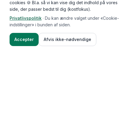
cookies 🍪 Bl.a. så vi kan vise dig det indhold på vores
side, der passer bedst til dig (kostfokus).
Privatlivspolitik
·
Du kan ændre valget under «Cookie-
Kommentarer (
0
)
indstillinger» i bunden af siden.
Accepter
Afvis ikke-nødvendige
Ingredienser
Sådan gør du
Functional Foods
Funktioner
Vægttab & guides
Oversigt over funktioner
Vægttabsoverblik