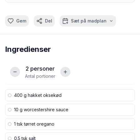
Gem
Del
Sæt på madplan
Ingredienser
2
personer
Antal portioner
400 g
hakket oksekød
10 g
worcestershire sauce
1 tsk
tørret oregano
0.5 tsk
salt