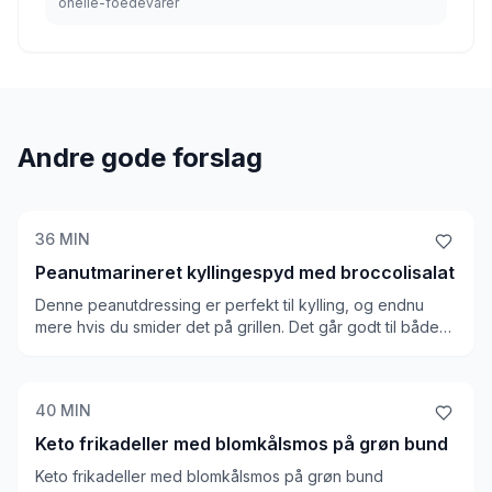
onelle-foedevarer
Andre gode forslag
36
MIN
Peanutmarineret kyllingespyd med broccolisalat
Denne peanutdressing er perfekt til kylling, og endnu
mere hvis du smider det på grillen. Det går godt til både
sommer og vinter, og broccolisalaten passer rigtig godt
ind. Kalorieindholdet for en LCHF ret er super godt. Du
kan eventuelt tilføje en fed dressing, hvis du mangler lidt
40
MIN
fedt i retten
Keto frikadeller med blomkålsmos på grøn bund
Keto frikadeller med blomkålsmos på grøn bund