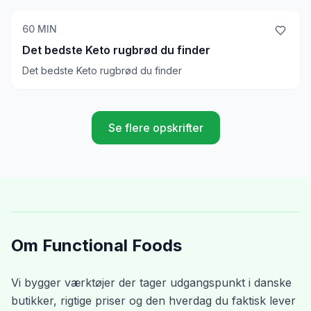
timian, og en masse lækre smagsforstærkere. Vi laver
Keto fladbrød til, og bager det hele, så det bliver et varmt
60
MIN
og lækkert Keto måltid, der er yderst velsmagende.
Det bedste Keto rugbrød du finder
Det bedste Keto rugbrød du finder
Se flere opskrifter
Om Functional Foods
Vi bygger værktøjer der tager udgangspunkt i danske
butikker, rigtige priser og den hverdag du faktisk lever