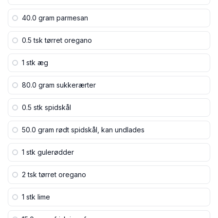
40.0 gram
parmesan
0.5 tsk
tørret oregano
1 stk
æg
80.0 gram
sukkerærter
0.5 stk
spidskål
50.0 gram
rødt spidskål, kan undlades
1 stk
gulerødder
2 tsk
tørret oregano
1 stk
lime