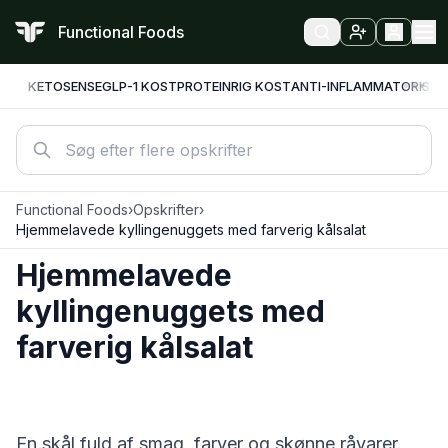
Functional Foods
KETO
SENSE
GLP-1 KOST
PROTEINRIG KOST
ANTI-INFLAMMATORISK
F
Functional Foods
›
Opskrifter
›
Hjemmelavede kyllingenuggets med farverig kålsalat
Hjemmelavede
kyllingenuggets med
farverig kålsalat
En skål fuld af smag, farver og skønne råvarer.