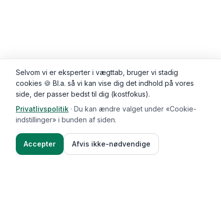
Selvom vi er eksperter i vægttab, bruger vi stadig
cookies 🍪 Bl.a. så vi kan vise dig det indhold på vores
side, der passer bedst til dig (kostfokus).
Privatlivspolitik
·
Du kan ændre valget under «Cookie-
Kommentarer (
0
)
indstillinger» i bunden af siden.
Accepter
Afvis ikke-nødvendige
Ingredienser
Sådan gør du