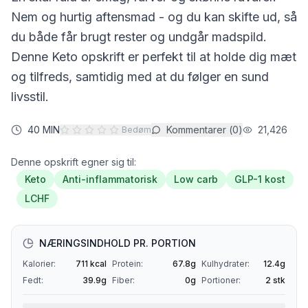
Nem og hurtig aftensmad - og du kan skifte ud, så
du både får brugt rester og undgår madspild.
Denne
Keto
opskrift er perfekt til at holde dig mæt
og tilfreds, samtidig med at du følger en sund
livsstil.
40 MIN
Kommentarer (
0
)
21,426
Bedøm
Denne opskrift egner sig til:
Keto
Anti-inflammatorisk
Low carb
GLP-1 kost
LCHF
NÆRINGSINDHOLD PR. PORTION
Kalorier:
711
kcal
Protein:
67.8
g
Kulhydrater:
12.4
g
Fedt:
39.9
g
Fiber:
0
g
Portioner:
2
stk