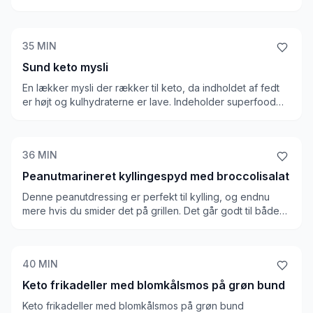
35
MIN
Sund keto mysli
En lækker mysli der rækker til keto, da indholdet af fedt
er højt og kulhydraterne er lave. Indeholder superfood
som chiafrø, derudover har den mandler, kokos, hele
hørfrø og en masse andre lækre ting. Sukrin som
sødestof, som får det hele til at hænge godt sammen! En
36
MIN
ganske pæn mysli på keto
Peanutmarineret kyllingespyd med broccolisalat
Denne peanutdressing er perfekt til kylling, og endnu
mere hvis du smider det på grillen. Det går godt til både
sommer og vinter, og broccolisalaten passer rigtig godt
ind. Kalorieindholdet for en LCHF ret er super godt. Du
kan eventuelt tilføje en fed dressing, hvis du mangler lidt
40
MIN
fedt i retten
Keto frikadeller med blomkålsmos på grøn bund
Keto frikadeller med blomkålsmos på grøn bund