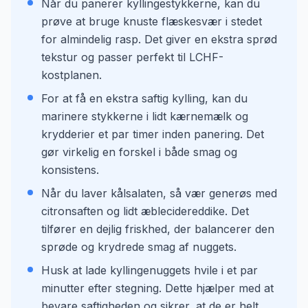
Når du panerer kyllingestykkerne, kan du
prøve at bruge knuste flæskesvær i stedet
for almindelig rasp. Det giver en ekstra sprød
tekstur og passer perfekt til LCHF-
kostplanen.
For at få en ekstra saftig kylling, kan du
marinere stykkerne i lidt kærnemælk og
krydderier et par timer inden panering. Det
gør virkelig en forskel i både smag og
konsistens.
Når du laver kålsalaten, så vær generøs med
citronsaften og lidt æblecidereddike. Det
tilfører en dejlig friskhed, der balancerer den
sprøde og krydrede smag af nuggets.
Husk at lade kyllingenuggets hvile i et par
minutter efter stegning. Dette hjælper med at
bevare saftigheden og sikrer, at de er helt