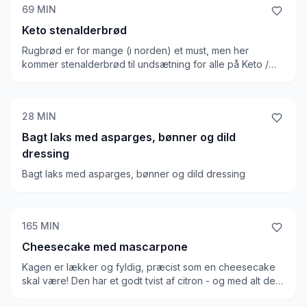
69
MIN
Keto stenalderbrød
Rugbrød er for mange (i norden) et must, men her
kommer stenalderbrød til undsætning for alle på Keto /
LCHF. Det er faktisk ok at spise dette brød på keto, hvis
dit pålæg er ordentligt. Du skal dog husk at tænke på, at
selvom kulhydrat indholdet er lavt, er kalorietætheden
28
MIN
høj, så du får alligevel mange kulhydrater, hvis du spiser
et kvart rugbrød til morgenmad.
Bagt laks med asparges, bønner og dild
dressing
Bagt laks med asparges, bønner og dild dressing
165
MIN
Cheesecake med mascarpone
Kagen er lækker og fyldig, præcist som en cheesecake
skal være! Den har et godt tvist af citron - og med alt det
flødeost, rammer den lige på sømmet af keto. Bunden er