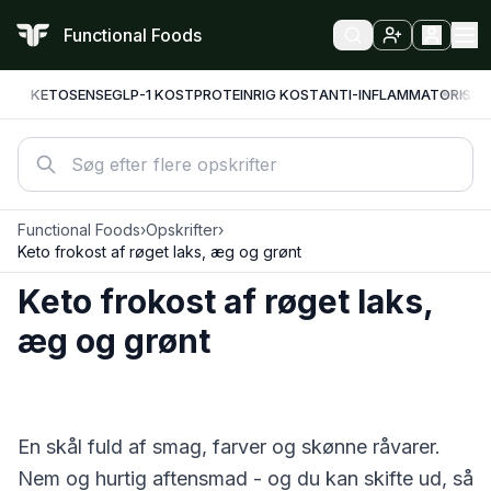
Functional Foods
KETO
SENSE
GLP-1 KOST
PROTEINRIG KOST
ANTI-INFLAMMATORISK
F
Functional Foods
›
Opskrifter
›
Keto frokost af røget laks, æg og grønt
Keto frokost af røget laks,
æg og grønt
En skål fuld af smag, farver og skønne råvarer.
Nem og hurtig aftensmad - og du kan skifte ud, så