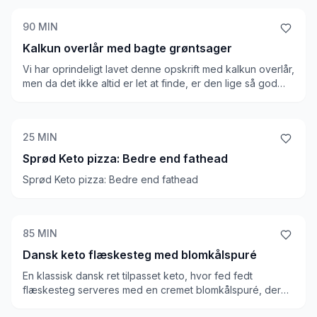
tilfredsstillende og sprød, og understøtter kagen som den
skal. En lækker keto kage!
90
MIN
Kalkun overlår med bagte grøntsager
Vi har oprindeligt lavet denne opskrift med kalkun overlår,
men da det ikke altid er let at finde, er den lige så god
med kyllingelår. Vi laver en krydret smørblanding, som vi
hælder over kødet og bager i en god time. Grøntsagerne
bager vi, og så sørger vi for, at aubergine skiverne bliver
25
MIN
sprøde og lækre. Til slut topper vi retten med sesamfrø.
Sprød Keto pizza: Bedre end fathead
Sprød Keto pizza: Bedre end fathead
85
MIN
Dansk keto flæskesteg med blomkålspuré
En klassisk dansk ret tilpasset keto, hvor fed fedt
flæskesteg serveres med en cremet blomkålspuré, der
giver en sund erstatning for kartoffelmos.