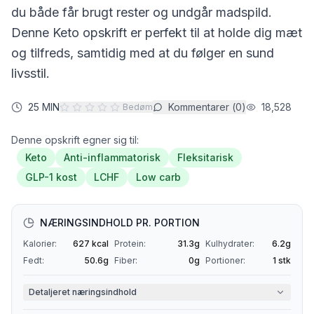
du både får brugt rester og undgår madspild.
Denne
Keto
opskrift er perfekt til at holde dig mæt
og tilfreds, samtidig med at du følger en sund
livsstil.
25 MIN
Kommentarer (
0
)
18,528
Bedøm
Denne opskrift egner sig til:
Keto
Anti-inflammatorisk
Fleksitarisk
GLP-1 kost
LCHF
Low carb
NÆRINGSINDHOLD PR. PORTION
Kalorier:
627
kcal
Protein:
31.3
g
Kulhydrater:
6.2
g
Fedt:
50.6
g
Fiber:
0
g
Portioner:
1
stk
Detaljeret næringsindhold