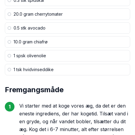
0.3 stk
spidskål
20.0 gram
cherrytomater
0.5 stk
avocado
10.0 gram
chiafrø
1 spsk
olivenolie
1 tsk
hvidvinseddike
Fremgangsmåde
Vi starter med at koge vores æg, da det er den
1
eneste ingrediens, der har kogetid. Tilsæt vand i
en gryde, og når vandet bobler, tilsætter du dit
æg. Kog det i 6-7 minutter, alt efter størrelsen