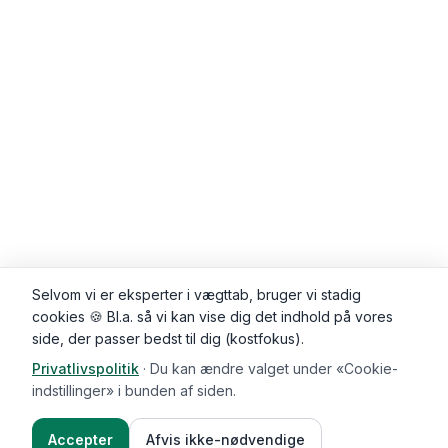
Selvom vi er eksperter i vægttab, bruger vi stadig
cookies 🍪 Bl.a. så vi kan vise dig det indhold på vores
side, der passer bedst til dig (kostfokus).
Privatlivspolitik
·
Du kan ændre valget under «Cookie-
Kommentarer (
0
)
indstillinger» i bunden af siden.
Accepter
Afvis ikke-nødvendige
Ingredienser
Sådan gør du