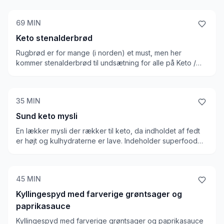
kun salaten bedre. Uden tvivl vores yndlings salat på
ketodiæt
69
MIN
Keto stenalderbrød
Rugbrød er for mange (i norden) et must, men her
kommer stenalderbrød til undsætning for alle på Keto /
LCHF. Det er faktisk ok at spise dette brød på keto, hvis
dit pålæg er ordentligt. Du skal dog husk at tænke på, at
selvom kulhydrat indholdet er lavt, er kalorietætheden
35
MIN
høj, så du får alligevel mange kulhydrater, hvis du spiser
et kvart rugbrød til morgenmad.
Sund keto mysli
En lækker mysli der rækker til keto, da indholdet af fedt
er højt og kulhydraterne er lave. Indeholder superfood
som chiafrø, derudover har den mandler, kokos, hele
hørfrø og en masse andre lækre ting. Sukrin som
sødestof, som får det hele til at hænge godt sammen! En
45
MIN
ganske pæn mysli på keto
Kyllingespyd med farverige grøntsager og
paprikasauce
Kyllingespyd med farverige grøntsager og paprikasauce