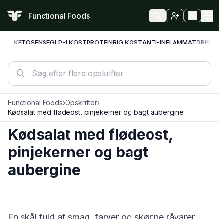
Functional Foods
KETO
SENSE
GLP-1 KOST
PROTEINRIG KOST
ANTI-INFLAMMATORISK
F
Functional Foods
›
Opskrifter
›
Kødsalat med flødeost, pinjekerner og bagt aubergine
Kødsalat med flødeost,
pinjekerner og bagt
aubergine
En skål fuld af smag, farver og skønne råvarer.