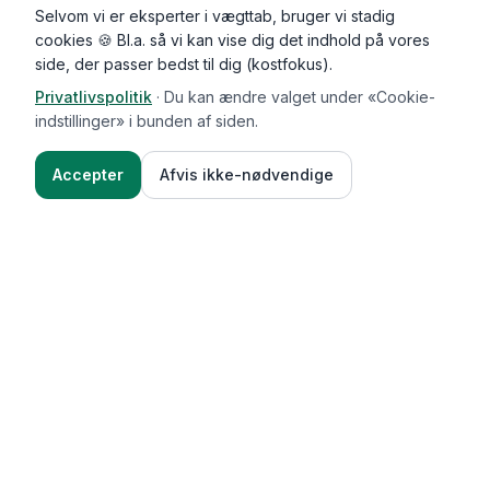
Selvom vi er eksperter i vægttab, bruger vi stadig
cookies 🍪 Bl.a. så vi kan vise dig det indhold på vores
side, der passer bedst til dig (kostfokus).
Privatlivspolitik
·
Du kan ændre valget under «Cookie-
Kommentarer (
0
)
indstillinger» i bunden af siden.
Accepter
Afvis ikke-nødvendige
Ingredienser
Sådan gør du
Functional Foods
Funktioner
Vægttab & guides