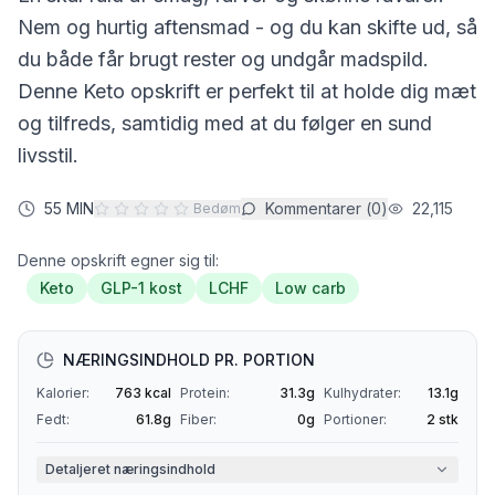
Nem og hurtig aftensmad - og du kan skifte ud, så
du både får brugt rester og undgår madspild.
Denne
Keto
opskrift er perfekt til at holde dig mæt
og tilfreds, samtidig med at du følger en sund
livsstil.
55 MIN
Kommentarer (
0
)
22,115
Bedøm
Denne opskrift egner sig til:
Keto
GLP-1 kost
LCHF
Low carb
NÆRINGSINDHOLD PR. PORTION
Kalorier:
763
kcal
Protein:
31.3
g
Kulhydrater:
13.1
g
Fedt:
61.8
g
Fiber:
0
g
Portioner:
2
stk
Detaljeret næringsindhold