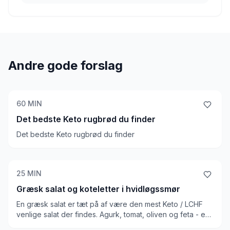
Andre gode forslag
60
MIN
Det bedste Keto rugbrød du finder
Det bedste Keto rugbrød du finder
25
MIN
Græsk salat og koteletter i hvidløgssmør
En græsk salat er tæt på af være den mest Keto / LCHF
venlige salat der findes. Agurk, tomat, oliven og feta - en
masse grønt og lidt fedt! Og et godt pift af olivenolie, gør