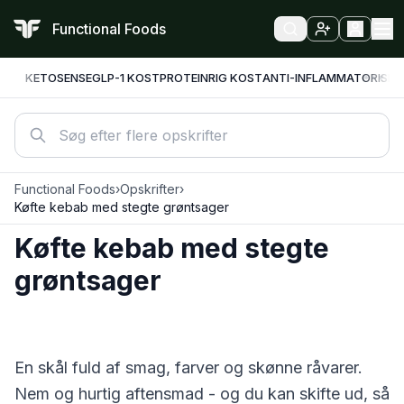
Functional Foods
KETO
SENSE
GLP-1 KOST
PROTEINRIG KOST
ANTI-INFLAMMATORISK
F
Functional Foods
›
Opskrifter
›
Køfte kebab med stegte grøntsager
Køfte kebab med stegte
grøntsager
En skål fuld af smag, farver og skønne råvarer.
Nem og hurtig aftensmad - og du kan skifte ud, så