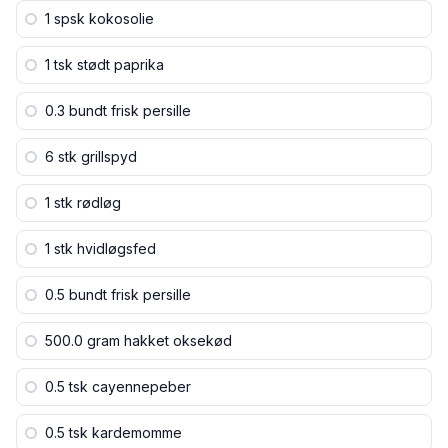
1 spsk
kokosolie
1 tsk
stødt paprika
0.3 bundt
frisk persille
6 stk
grillspyd
1 stk
rødløg
1 stk
hvidløgsfed
0.5 bundt
frisk persille
500.0 gram
hakket oksekød
0.5 tsk
cayennepeber
0.5 tsk
kardemomme