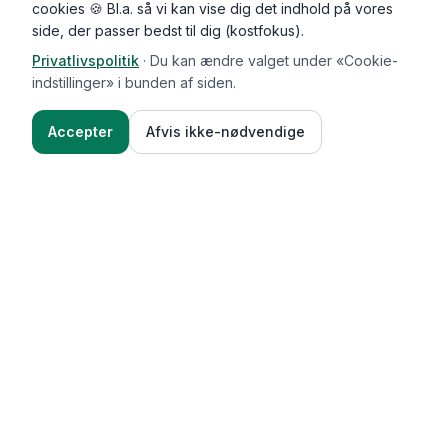
cookies 🍪 Bl.a. så vi kan vise dig det indhold på vores
side, der passer bedst til dig (kostfokus).
Privatlivspolitik
·
Du kan ændre valget under «Cookie-
Kommentarer (
0
)
indstillinger» i bunden af siden.
Accepter
Afvis ikke-nødvendige
Ingredienser
Sådan gør du
Functional Foods
Funktioner
Vægttab & guides
Oversigt over funktioner
Vægttabsoverblik