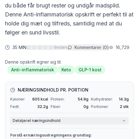
du både får brugt rester og undgår madspild.
Denne
Anti-inflammatorisk
opskrift er perfekt til at
holde dig mæt og tilfreds, samtidig med at du
følger en sund livsstil.
35 MIN
Kommentarer (
0
)
16,729
Bedøm
Denne opskrift egner sig til:
Anti-inflammatorisk
Keto
GLP-1 kost
NÆRINGSINDHOLD PR. PORTION
Kalorier:
605
kcal
Protein:
54.9
g
Kulhydrater:
14.3
g
Fedt:
32.2
g
Fiber:
0
g
Portioner:
2
stk
Detaljeret næringsindhold
Forstå ernæringsudregningens grundlag: