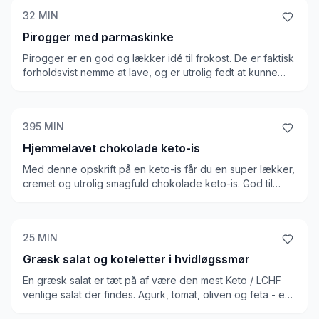
32
MIN
Pirogger med parmaskinke
Pirogger er en god og lækker idé til frokost. De er faktisk
forholdsvist nemme at lave, og er utrolig fedt at kunne
hive frem til frokost. De er ganske fede på grund af
dejen, og du kan naturligvis variere indholdet efter det du
kan lide. En god keto madpakke!
395
MIN
Hjemmelavet chokolade keto-is
Med denne opskrift på en keto-is får du en super lækker,
cremet og utrolig smagfuld chokolade keto-is. God til
sommervarmen som er over os og fantastisk, når du er på
keto/lchf. Vi bruger en lille spsk vodka for at hjælpe isen
med at fryse godt, og det hjælper virkelig. Holder sig ca.
25
MIN
14 dage i fryseren
Græsk salat og koteletter i hvidløgssmør
En græsk salat er tæt på af være den mest Keto / LCHF
venlige salat der findes. Agurk, tomat, oliven og feta - en
masse grønt og lidt fedt! Og et godt pift af olivenolie, gør