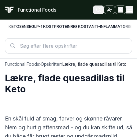
Functional Foods
KETO
SENSE
GLP-1 KOST
PROTEINRIG KOST
ANTI-INFLAMMATORISK
F
Functional Foods
›
Opskrifter
›
Lækre, flade quesadillas til Keto
Lækre, flade quesadillas til
Keto
En skål fuld af smag, farver og skønne råvarer.
Nem og hurtig aftensmad - og du kan skifte ud, så
du både får brugt rester og undgår madspild.