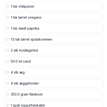
1 tsk
chilipulver
1 tsk
tørret oregano
1 tsk
stødt paprika
1.5 tsk
tørret spidskommen
2 stk
hvidløgsfed
50.0 ml
vand
4 stk
æg
4 stk
æggehvider
350.0 gram
flødeost
1 spsk
loppefrøskaller