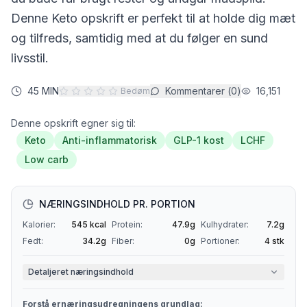
Denne
Keto
opskrift er perfekt til at holde dig mæt
og tilfreds, samtidig med at du følger en sund
livsstil.
45 MIN
Kommentarer (
0
)
16,151
Bedøm
Denne opskrift egner sig til:
Keto
Anti-inflammatorisk
GLP-1 kost
LCHF
Low carb
NÆRINGSINDHOLD PR. PORTION
Kalorier:
545
kcal
Protein:
47.9
g
Kulhydrater:
7.2
g
Fedt:
34.2
g
Fiber:
0
g
Portioner:
4
stk
Detaljeret næringsindhold
Forstå ernæringsudregningens grundlag: