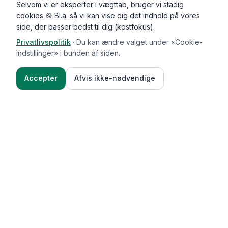
Selvom vi er eksperter i vægttab, bruger vi stadig
cookies 🍪 Bl.a. så vi kan vise dig det indhold på vores
side, der passer bedst til dig (kostfokus).
Privatlivspolitik
·
Du kan ændre valget under «Cookie-
Kommentarer (
0
)
indstillinger» i bunden af siden.
Accepter
Afvis ikke-nødvendige
Ingredienser
Sådan gør du
Functional Foods
Funktioner
Vægttab & guides