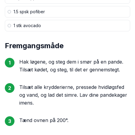
1.5 spsk
pofiber
1 stk
avocado
Fremgangsmåde
Hak løgene, og steg dem i smør på en pande.
1
Tilsæt kødet, og steg, til det er gennemstegt.
Tilsæt alle krydderierne, pressede hvidløgsfed
2
og vand, og lad det simre. Lav dine pandekager
imens.
Tænd ovnen på 200°.
3