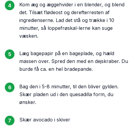
Kom æg og æggehvider i en blender, og blend
4
det. Tilsæt flødeost og derefterresten af
ingredienserne. Lad det stå og trække i 10
minutter, så loppefrøskal-lerne kan suge
væsken.
Læg bagepapir på en bageplade, og hæld
5
massen over. Spred den med en dejskraber. Du
burde få ca. en hel bradepande.
Bag den i 5-8 minutter, til den bliver gylden.
6
Skær pladen ud i den quesadilla form, du
ønsker.
Skær avocado i skiver
7