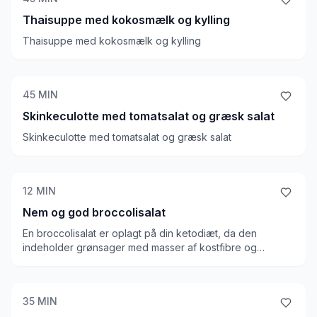
Thaisuppe med kokosmælk og kylling
Thaisuppe med kokosmælk og kylling
45
MIN
Skinkeculotte med tomatsalat og græsk salat
Skinkeculotte med tomatsalat og græsk salat
12
MIN
Nem og god broccolisalat
En broccolisalat er oplagt på din ketodiæt, da den
indeholder grønsager med masser af kostfibre og
vitaminer, en fed dressing samt bacon. For at gøre den
sød, har vi brugt sukrin, da vi har oplevet, at den lige et
dét bedre, når den får et strøg sødme
35
MIN