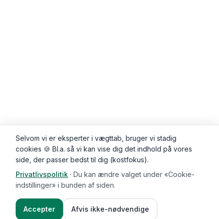
Selvom vi er eksperter i vægttab, bruger vi stadig
cookies 🍪 Bl.a. så vi kan vise dig det indhold på vores
side, der passer bedst til dig (kostfokus).
Privatlivspolitik
·
Du kan ændre valget under «Cookie-
Kommentarer (
0
)
indstillinger» i bunden af siden.
Accepter
Afvis ikke-nødvendige
Ingredienser
Sådan gør du