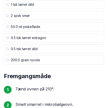
1 tsk
tørret dild
2 spsk
smør
50.0 ml
piskefløde
0.5 tsk
tørret estragon
0.5 tsk
tørret dild
200.0 gram
rucola
Fremgangsmåde
Tænd ovnen på 210°.
1
Smelt smørret i mikrobølgeovn.
2