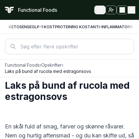
Functional Foods
KETO
SENSE
GLP-1 KOST
PROTEINRIG KOST
ANTI-INFLAMMATORISK
F
Functional Foods
›
Opskrifter
›
Laks på bund af rucola med estragonsovs
Laks på bund af rucola med
estragonsovs
En skål fuld af smag, farver og skønne råvarer.
Nem og hurtig aftensmad - og du kan skifte ud, så