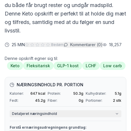
du både får brugt rester og undgår madspild.
Denne
Keto
opskrift er perfekt til at holde dig mæt
og tilfreds, samtidig med at du følger en sund
livsstil.
25 MIN
Kommentarer (
0
)
18,257
Bedøm
Denne opskrift egner sig til:
Keto
Fleksitarisk
GLP-1 kost
LCHF
Low carb
NÆRINGSINDHOLD PR. PORTION
Kalorier:
647
kcal
Protein:
50.3
g
Kulhydrater:
5.1
g
Fedt:
45.2
g
Fiber:
0
g
Portioner:
2
stk
Detaljeret næringsindhold
Forstå ernæringsudregningens grundlag: