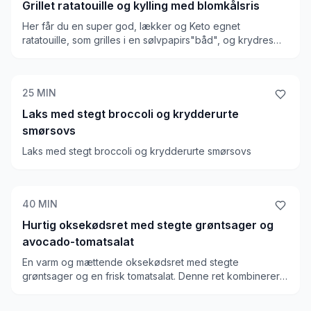
Grillet ratatouille og kylling med blomkålsris
Her får du en super god, lækker og Keto egnet
ratatouille, som grilles i en sølvpapirs"båd", og krydres
med peatnutbutter og soja. Vi forsteger kyllingen, og
griller eller bager det hele sammen efterfølgende. Retten
serverer vi med blomkålsris og frisk tomat
25
MIN
Laks med stegt broccoli og krydderurte
smørsovs
Laks med stegt broccoli og krydderurte smørsovs
40
MIN
Hurtig oksekødsret med stegte grøntsager og
avocado-tomatsalat
En varm og mættende oksekødsret med stegte
grøntsager og en frisk tomatsalat. Denne ret kombinerer
saftigt oksekød med æg for ekstra protein og server...