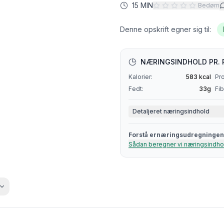
15 MIN
Bedøm
Denne opskrift egner sig til:
NÆRINGSINDHOLD PR. 
Kalorier:
583
kcal
Pro
Fedt:
33
g
Fib
Detaljeret næringsindhold
Forstå ernæringsudregningen
Sådan beregner vi næringsindho