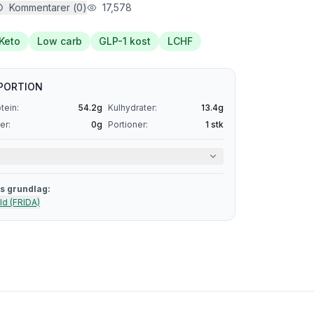
Kommentarer (
0
)
17,578
Keto
Low carb
GLP-1 kost
LCHF
PORTION
tein:
54.2
g
Kulhydrater:
13.4
g
er:
0
g
Portioner:
1
stk
s grundlag:
ld (FRIDA)