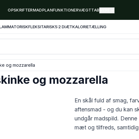
OPSKRIFTER
MADPLAN
FUNKTIONER
VÆGTTAB
MERE
FLAMMATORISK
FLEKSITARISK
5:2 DIÆT
KALORIETÆLLING
nke og mozzarella
kinke og mozzarella
En skål fuld af smag, fa
aftensmad - og du kan ski
undgår madspild. Denne
mæt og tilfreds, samtidig 