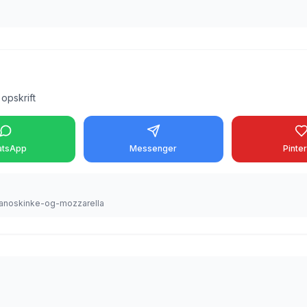
opskrift
tsApp
Messenger
Pinte
rranoskinke-og-mozzarella