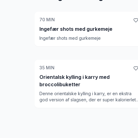
70
MIN
Ingefær shots med gurkemeje
Ingefær shots med gurkemeje
35
MIN
Orientalsk kylling i karry med
broccolibuketter
Denne orientalske kylling i karry, er en ekstra
god version af slagsen, der er super kalorierlet,
og som mætter godt. Den er meget
velsmagende i sin krydrede essence, og giver
et kick. Den kombineres med broccoli, som
blandes i selve retten, og fungerer rigtig godt.