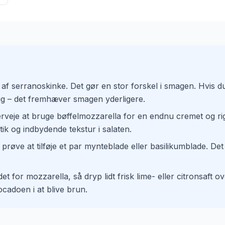
t af serranoskinke. Det gør en stor forskel i smagen. Hvis du
ug – det fremhæver smagen yderligere.
eje at bruge bøffelmozzarella for en endnu cremet og rig sm
ik og indbydende tekstur i salaten.
du prøve at tilføje et par mynteblade eller basilikumblade. D
t for mozzarella, så dryp lidt frisk lime- eller citronsaft 
cadoen i at blive brun.