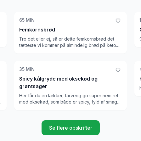
65
MIN
Femkornsbrød
Tro det eller ej, så er dette femkornsbrød det
tætteste vi kommer på almindelig brød på keto.
Det er så lækkert et brød, og ligheden i smag,
udseende og konsistens er næsten identisk med
et melfyldt brød. Vi er imponeret!
35
MIN
Spicy kålgryde med oksekød og
grøntsager
Her får du en lækker, farverig go super nem ret
med oksekød, som både er spicy, fyld af smag
og sprødhed, og som kan bruges til mange ting.
Vi kan spises som den er, eller bruges sammen
med Keto venlige madpandekager og andre ting
Se flere opskrifter