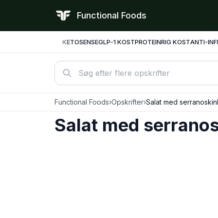
Functional Foods
KETO
SENSE
GLP-1 KOST
PROTEINRIG KOST
ANTI-IN
Functional Foods
›
Opskrifter
›
Salat med serranoski
Salat med serranos