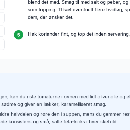
blend det med. Smag til med salt og peber, og 
som topping. TIlsæt eventuelt flere hvidløg, s
dem, der ønsker det.
Hak koriander fint, og top det inden servering
5
en, kan du riste tomaterne i ovnen med lidt olivenolie og e
 sødme og giver en lækker, karamelliseret smag.
uldre halvdelen og røre den i suppen, mens du gemmer reste
ede konsistens og små, salte feta-kicks i hver skefuld.