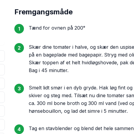
Fremgangsmåde
Tænd for ovnen på 200°
1
Skær dine tomater i halve, og skær den uspis
2
på en bageplade med bagepapir. Stryg med oliv
Skær toppen af et helt hvidløgshovede, pak det
Bag i 45 minutter.
Smelt lidt smør i en dyb gryde. Hak løg fint og
3
skiver og steg med. Tilsæt nu dine tomater s
ca. 300 ml bone broth og 300 ml vand (ved opsk
hønsebouillon, og lad det simre i 5 minutter.
Tag en stavblender og blend det hele sammen, o
4