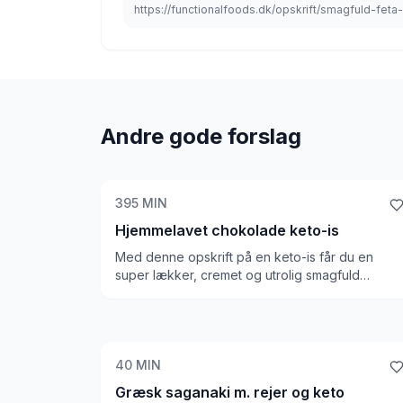
https://functionalfoods.dk/opskrift/smagfuld-fe
Andre gode forslag
395
MIN
Hjemmelavet chokolade keto-is
Med denne opskrift på en keto-is får du en
super lækker, cremet og utrolig smagfuld
chokolade keto-is. God til sommervarmen som e
over os og fantastisk, når du er på keto/lchf. Vi
bruger en lille spsk vodka for at hjælpe isen me
at fryse godt, og det hjælper virkelig. Holder sig
ca. 14 dage i fryseren
40
MIN
Græsk saganaki m. rejer og keto