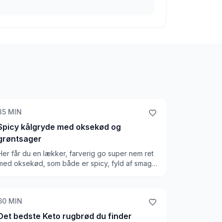
35
MIN
Spicy kålgryde med oksekød og
grøntsager
Her får du en lækker, farverig go super nem ret
med oksekød, som både er spicy, fyld af smag
og sprødhed, og som kan bruges til mange ting.
Vi kan spises som den er, eller bruges sammen
med Keto venlige madpandekager og andre ting
60
MIN
Det bedste Keto rugbrød du finder