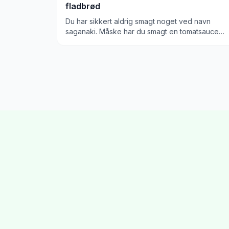
fladbrød
Du har sikkert aldrig smagt noget ved navn
saganaki. Måske har du smagt en tomatsauce
med tigerrejer, og det er det samme! Den er
drysset med feta, tilsat paprika og timian, og en
masse lækre smagsforstærkere. Vi laver Keto
fladbrød til, og bager det hele, så det bliver et
varmt og lækkert Keto måltid, der er yderst
velsmagende.