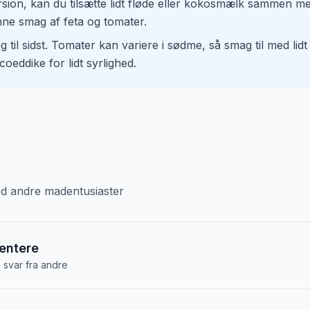
sion, kan du tilsætte lidt fløde eller kokosmælk sammen med
ne smag af feta og tomater.
 til sidst. Tomater kan variere i sødme, så smag til med lid
oeddike for lidt syrlighed.
med andre madentusiaster
entere
å svar fra andre