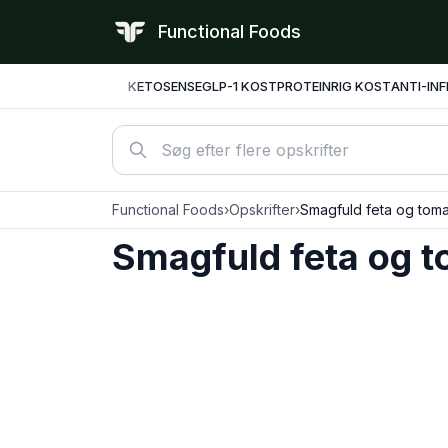
Functional Foods
KETO
SENSE
GLP-1 KOST
PROTEINRIG KOST
ANTI-IN
Functional Foods
›
Opskrifter
›
Smagfuld feta og tom
Smagfuld feta og 