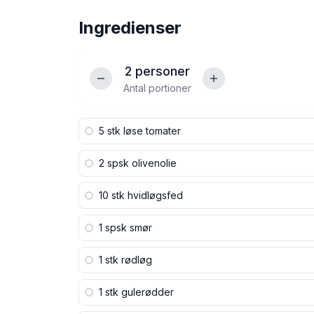
Ingredienser
2
personer
Antal portioner
5 stk
løse tomater
2 spsk
olivenolie
10 stk
hvidløgsfed
1 spsk
smør
1 stk
rødløg
1 stk
gulerødder