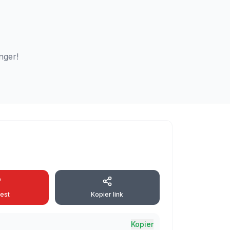
nger!
rest
Kopier link
Kopier