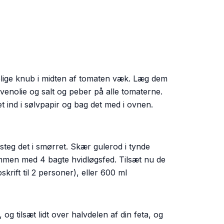
elige knub i midten af tomaten væk. Læg dem
enolie og salt og peber på alle tomaterne.
 ind i sølvpapir og bag det med i ovnen.
 steg det i smørret. Skær gulerod i tynde
ammen med 4 bagte hvidløgsfed. Tilsæt nu de
rift til 2 personer), eller 600 ml
g tilsæt lidt over halvdelen af din feta, og