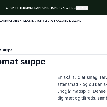
OPSKRIFTER
MADPLAN
FUNKTIONER
VÆGTTAB
MERE
FLAMMATORISK
FLEKSITARISK
5:2 DIÆT
KALORIETÆLLING
at suppe
tomat suppe
En skål fuld af smag, fa
aftensmad - og du kan ski
undgår madspild. Denne
dig mæt og tilfreds, samti