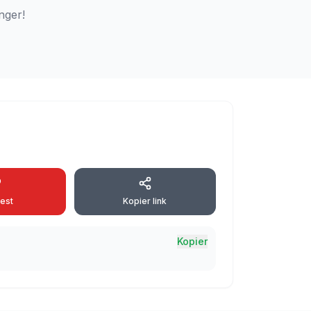
nger!
rest
Kopier link
Kopier