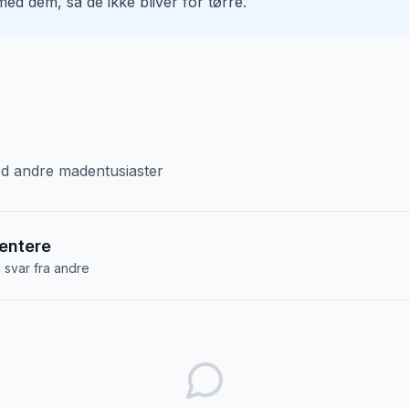
ed dem, så de ikke bliver for tørre.
med andre madentusiaster
entere
å svar fra andre