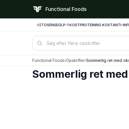
Functional Foods
KETO
SENSE
GLP-1 KOST
PROTEINRIG KOST
ANTI-IN
Functional Foods
›
Opskrifter
›
Sommerlig ret med oks
Sommerlig ret med 