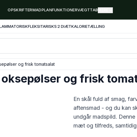
OPSKRIFTER
MADPLAN
FUNKTIONER
VÆGTTAB
MERE
FLAMMATORISK
FLEKSITARISK
5:2 DIÆT
KALORIETÆLLING
epølser og frisk tomatsalat
oksepølser og frisk tomat
En skål fuld af smag, fa
aftensmad - og du kan ski
undgår madspild. Denne
mæt og tilfreds, samtidig 