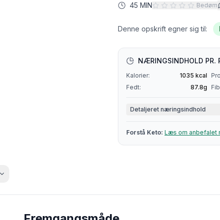
45 MIN
Bedøm
Denne opskrift egner sig til:
NÆRINGSINDHOLD PR. 
Kalorier:
1035
kcal
Pro
Fedt:
87.8
g
Fib
Detaljeret næringsindhold
Forstå
Keto
:
Læs om anbefalet 
Fremgangsmåde