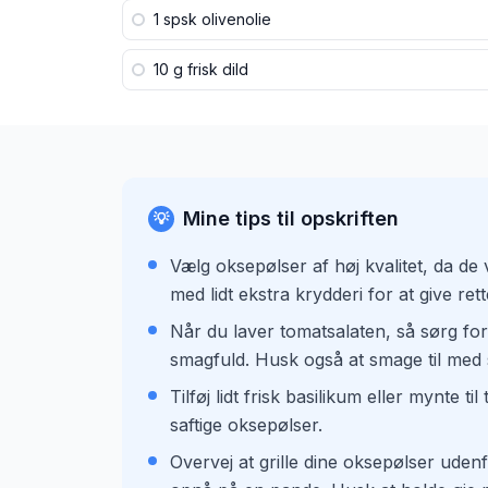
1 spsk
olivenolie
10 g
frisk dild
Mine tips til opskriften
💡
Vælg oksepølser af høj kvalitet, da de 
med lidt ekstra krydderi for at give rette
Når du laver tomatsalaten, så sørg for
smagfuld. Husk også at smage til med s
Tilføj lidt frisk basilikum eller mynte t
saftige oksepølser.
Overvej at grille dine oksepølser udenfo