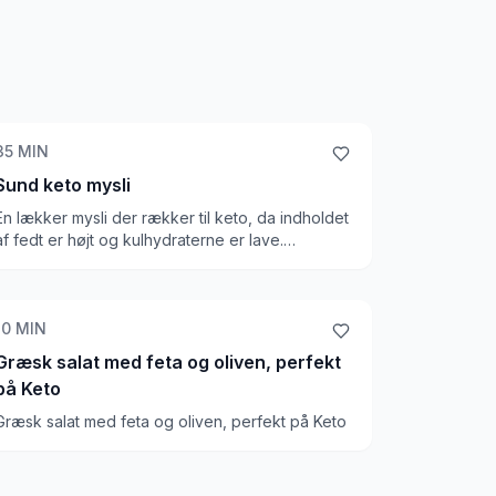
35
MIN
Sund keto mysli
En lækker mysli der rækker til keto, da indholdet
af fedt er højt og kulhydraterne er lave.
Indeholder superfood som chiafrø, derudover
har den mandler, kokos, hele hørfrø og en
masse andre lækre ting. Sukrin som sødestof,
som får det hele til at hænge godt sammen! En
10
MIN
ganske pæn mysli på keto
Græsk salat med feta og oliven, perfekt
på Keto
Græsk salat med feta og oliven, perfekt på Keto