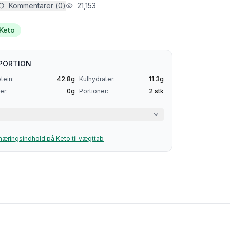
Kommentarer (
0
)
21,153
Keto
PORTION
tein:
42.8
g
Kulhydrater:
11.3
g
er:
0
g
Portioner:
2
stk
næringsindhold på
Keto
til vægttab