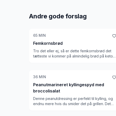
Andre gode forslag
65
MIN
Femkornsbrød
Tro det eller ej, så er dette femkornsbrød det
tætteste vi kommer på almindelig brød på keto.
Det er så lækkert et brød, og ligheden i smag,
udseende og konsistens er næsten identisk me
et melfyldt brød. Vi er imponeret!
36
MIN
Peanutmarineret kyllingespyd med
broccolisalat
Denne peanutdressing er perfekt til kylling, og
endnu mere hvis du smider det på grillen. Det
går godt til både sommer og vinter, og
broccolisalaten passer rigtig godt ind.