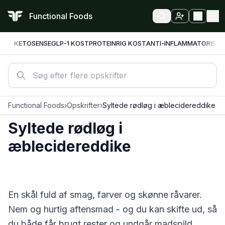
Functional Foods
KETO
SENSE
GLP-1 KOST
PROTEINRIG KOST
ANTI-INFLAMMATORISK
F
Functional Foods
›
Opskrifter
›
Syltede rødløg i æblecidereddike
Syltede rødløg i
æblecidereddike
En skål fuld af smag, farver og skønne råvarer.
Nem og hurtig aftensmad - og du kan skifte ud, så
du både får brugt rester og undgår madspild.