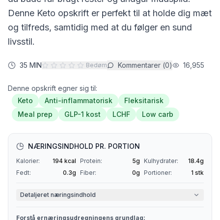
Denne
Keto
opskrift er perfekt til at holde dig mæt
og tilfreds, samtidig med at du følger en sund
livsstil.
35 MIN
Kommentarer (
0
)
16,955
Bedøm
Denne opskrift egner sig til:
Keto
Anti-inflammatorisk
Fleksitarisk
Meal prep
GLP-1 kost
LCHF
Low carb
NÆRINGSINDHOLD PR. PORTION
Kalorier:
194
kcal
Protein:
5
g
Kulhydrater:
18.4
g
Fedt:
0.3
g
Fiber:
0
g
Portioner:
1
stk
Detaljeret næringsindhold
Forstå ernæringsudregningens grundlag: