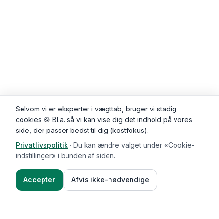
Selvom vi er eksperter i vægttab, bruger vi stadig
cookies 🍪 Bl.a. så vi kan vise dig det indhold på vores
side, der passer bedst til dig (kostfokus).
Privatlivspolitik
·
Du kan ændre valget under «Cookie-
Kommentarer (
0
)
indstillinger» i bunden af siden.
Accepter
Afvis ikke-nødvendige
Ingredienser
Sådan gør du