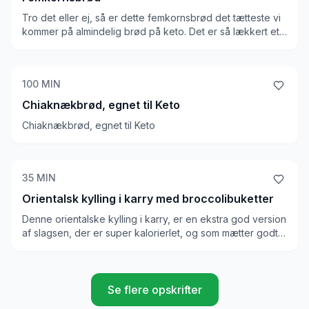
Tro det eller ej, så er dette femkornsbrød det tætteste vi
kommer på almindelig brød på keto. Det er så lækkert et
brød, og ligheden i smag, udseende og konsistens er
næsten identisk med et melfyldt brød. Vi er imponeret!
100
MIN
Chiaknækbrød, egnet til Keto
Chiaknækbrød, egnet til Keto
35
MIN
Orientalsk kylling i karry med broccolibuketter
Denne orientalske kylling i karry, er en ekstra god version
af slagsen, der er super kalorierlet, og som mætter godt.
Den er meget velsmagende i sin krydrede essence, og
giver et kick. Den kombineres med broccoli, som blandes
i selve retten, og fungerer rigtig godt.
Se flere opskrifter