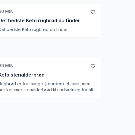
60
MIN
Det bedste Keto rugbrød du finder
Det bedste Keto rugbrød du finder
69
MIN
Keto stenalderbrød
Rugbrød er for mange (i norden) et must, men
her kommer stenalderbrød til undsætning for alle
på Keto / LCHF. Det er faktisk ok at spise dette
brød på keto, hvis dit pålæg er ordentligt. Du
skal dog husk at tænke på, at selvom kulhydrat
indholdet er lavt, er kalorietætheden høj, så du
får alligevel mange kulhydrater, hvis du spiser et
kvart rugbrød til morgenmad.