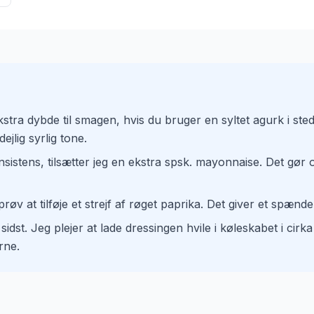
kstra dybde til smagen, hvis du bruger en syltet agurk i ste
dejlig syrlig tone.
sistens, tilsætter jeg en ekstra spsk. mayonnaise. Det gør
røv at tilføje et strejf af røget paprika. Det giver et spænde
 sidst. Jeg plejer at lade dressingen hvile i køleskabet i cir
rne.