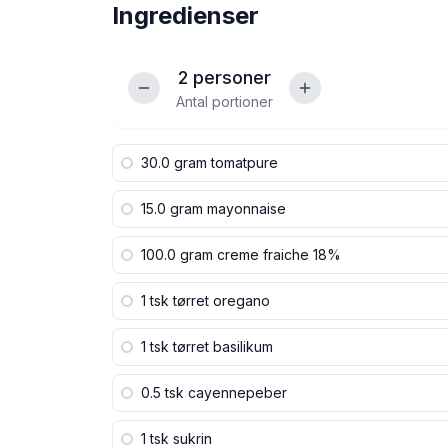
Ingredienser
2
personer
Antal portioner
30.0 gram
tomatpure
15.0 gram
mayonnaise
100.0 gram
creme fraiche 18%
1 tsk
tørret oregano
1 tsk
tørret basilikum
0.5 tsk
cayennepeber
1 tsk
sukrin