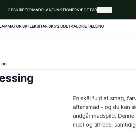
OPSKRIFTER
MADPLAN
FUNKTIONER
VÆGTTAB
MERE
FLAMMATORISK
FLEKSITARISK
5:2 DIÆT
KALORIETÆLLING
sing
essing
En skål fuld af smag, fa
aftensmad - og du kan ski
undgår madspild. Denne
mæt og tilfreds, samtidig 