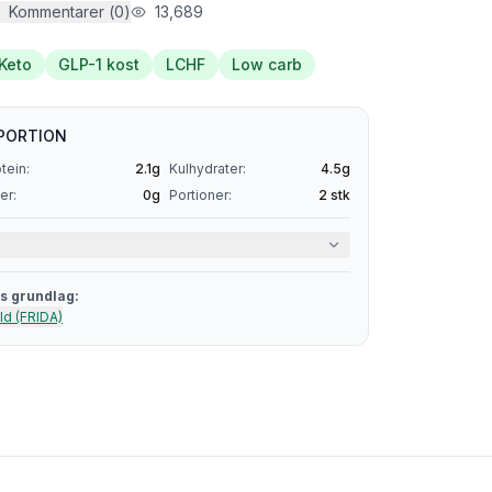
Kommentarer (
0
)
13,689
Keto
GLP-1 kost
LCHF
Low carb
PORTION
tein:
2.1
g
Kulhydrater:
4.5
g
er:
0
g
Portioner:
2
stk
s grundlag:
ld (FRIDA)