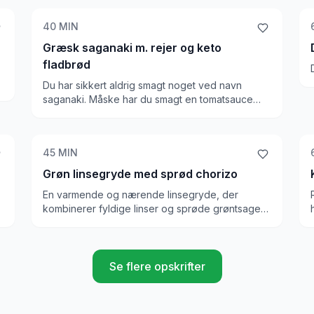
40
MIN
Græsk saganaki m. rejer og keto
fladbrød
Du har sikkert aldrig smagt noget ved navn
saganaki. Måske har du smagt en tomatsauce
med tigerrejer, og det er det samme! Den er
drysset med feta, tilsat paprika og timian, og en
masse lækre smagsforstærkere. Vi laver Keto
45
MIN
fladbrød til, og bager det hele, så det bliver et
varmt og lækkert Keto måltid, der er yderst
Grøn linsegryde med sprød chorizo
velsmagende.
En varmende og nærende linsegryde, der
kombinerer fyldige linser og sprøde grøntsager
r
med et lille strejf af chorizo for ekstra smag.
Se flere opskrifter