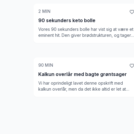
2
MIN
90 sekunders keto bolle
Vores 90 sekunders bolle har vist sig at være et
eminent hit. Den giver brødstrukturen, og tager
ingen tid at lave, så den kan redde i selv de
sværest...
90
MIN
Kalkun overlår med bagte grøntsager
Vi har oprindeligt lavet denne opskrift med
kalkun overlår, men da det ikke altid er let at
finde, er den lige så god med kyllingelår. Vi lave
en krydret smørblanding, som vi hælder over
kødet og bager i en god time. Grøntsagerne
bager vi, og så sørger vi for, at aubergine
skiverne bliver sprøde og lækre. Til slut topper
vi retten med sesamfrø.