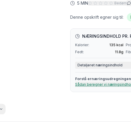
5 MIN
Bedøm
Denne opskrift egner sig til:
NÆRINGSINDHOLD PR. 
Kalorier:
135
kcal
Pro
Fedt:
11.8
g
Fib
Detaljeret næringsindhold
Forstå ernæringsudregningen
Sådan beregner vi næringsindho