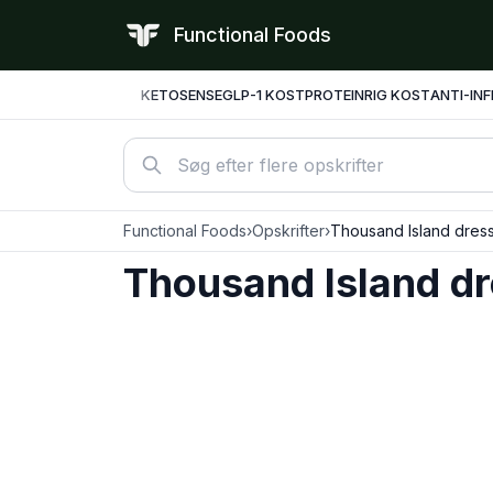
Functional Foods
KETO
SENSE
GLP-1 KOST
PROTEINRIG KOST
ANTI-IN
Functional Foods
›
Opskrifter
›
Thousand Island dres
Thousand Island dr