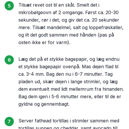
Tilsæt revet ost til en skål. Smelt det i
5
mikrobølgeovn af 2 omgange. Først ca. 20-30
sekunder, rør i det, og giv det ca. 20 sekunder
mere. Tilsæt mandelmel, salt og loppefrøskaller,
og ilt det godt sammen med hånden (pas på
osten ikke er for varm).
Læg det på et stykke bagepapir, og læg endnu
6
et stykke bagepapir ovenpå. Mas dejen flad til
ca. 3-4 mm. Bag den nu i 6-7 minutter. Tag
pladen ud, skær dejen i lange strimler, og læg
dem eventuelt med lidt mellemrum fra hinanden.
Bag dem igen i 5-6 minutter mere, eller til de er
gyldne og gennembagt.
Server fathead tortillas i strimler sammen med
7
tortillas suppen og cheddar, samt avocado til!