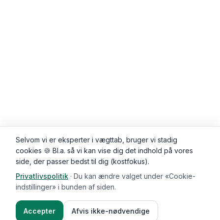
Selvom vi er eksperter i vægttab, bruger vi stadig
cookies 🍪 Bl.a. så vi kan vise dig det indhold på vores
side, der passer bedst til dig (kostfokus).
Privatlivspolitik
·
Du kan ændre valget under «Cookie-
Kommentarer (
0
)
indstillinger» i bunden af siden.
Accepter
Afvis ikke-nødvendige
Ingredienser
Sådan gør du