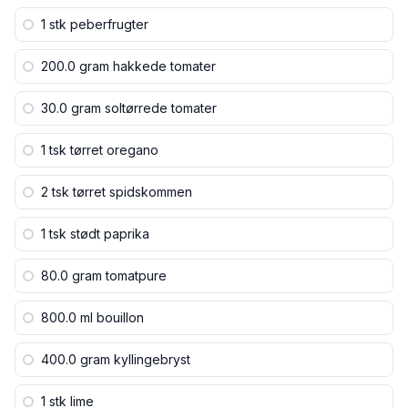
1 stk
peberfrugter
200.0 gram
hakkede tomater
30.0 gram
soltørrede tomater
1 tsk
tørret oregano
2 tsk
tørret spidskommen
1 tsk
stødt paprika
80.0 gram
tomatpure
800.0 ml
bouillon
400.0 gram
kyllingebryst
1 stk
lime