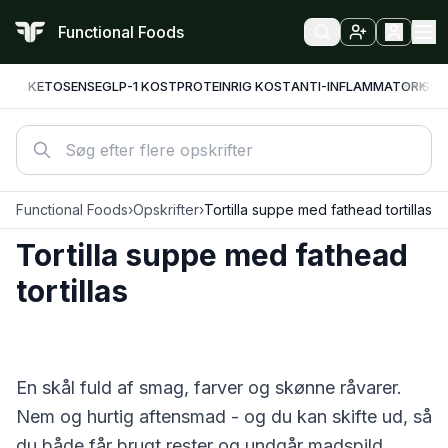
Functional Foods
KETO
SENSE
GLP-1 KOST
PROTEINRIG KOST
ANTI-INFLAMMATORISK
F
Functional Foods
›
Opskrifter
›
Tortilla suppe med fathead tortillas
Tortilla suppe med fathead
tortillas
En skål fuld af smag, farver og skønne råvarer.
Nem og hurtig aftensmad - og du kan skifte ud, så
du både får brugt rester og undgår madspild.