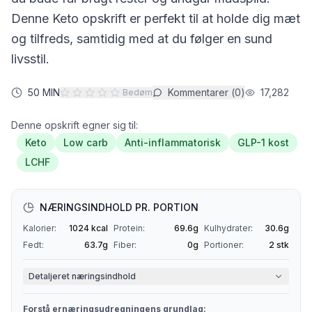
Denne
Keto
opskrift er perfekt til at holde dig mæt
og tilfreds, samtidig med at du følger en sund
livsstil.
50 MIN
Kommentarer (
0
)
17,282
Bedøm
Denne opskrift egner sig til:
Keto
Low carb
Anti-inflammatorisk
GLP-1 kost
LCHF
NÆRINGSINDHOLD PR. PORTION
Kalorier:
1024
kcal
Protein:
69.6
g
Kulhydrater:
30.6
g
Fedt:
63.7
g
Fiber:
0
g
Portioner:
2
stk
Detaljeret næringsindhold
Forstå ernæringsudregningens grundlag: