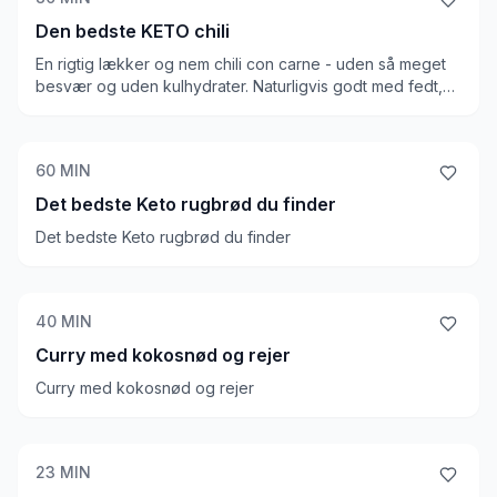
Den bedste KETO chili
En rigtig lækker og nem chili con carne - uden så meget
besvær og uden kulhydrater. Naturligvis godt med fedt,
som gør retten ideel på KETO. Den har godt med
substans, og toppingen gør underværker for retten.
60
MIN
Det bedste Keto rugbrød du finder
Det bedste Keto rugbrød du finder
40
MIN
Curry med kokosnød og rejer
Curry med kokosnød og rejer
23
MIN