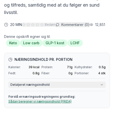
og tilfreds, samtidig med at du følger en sund
livsstil.
20 MIN
Kommentarer (
0
)
12,851
Bedøm
Denne opskrift egner sig til:
Keto
Low carb
GLP-1 kost
LCHF
NÆRINGSINDHOLD PR. PORTION
Kalorier:
39
kcal
Protein:
7.1
g
Kulhydrater:
0.5
g
Fedt:
0.8
g
Fiber:
0
g
Portioner:
4
stk
Detaljeret næringsindhold
Forstå ernæringsudregningens grundlag:
Sådan beregner vi næringsindhold (FRIDA)