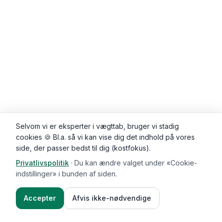
Selvom vi er eksperter i vægttab, bruger vi stadig
cookies 🍪 Bl.a. så vi kan vise dig det indhold på vores
side, der passer bedst til dig (kostfokus).
Privatlivspolitik
·
Du kan ændre valget under «Cookie-
Kommentarer (
0
)
indstillinger» i bunden af siden.
Accepter
Afvis ikke-nødvendige
Ingredienser
Sådan gør du