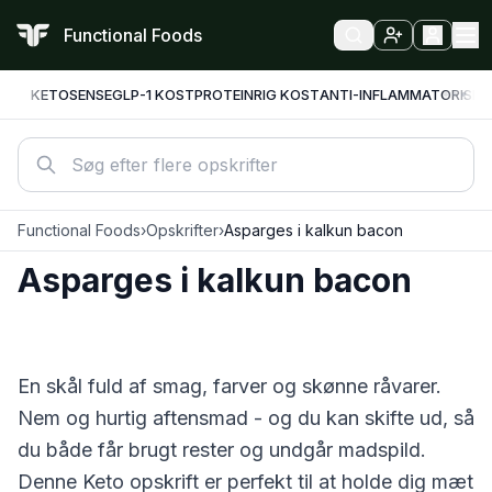
Functional Foods
KETO
SENSE
GLP-1 KOST
PROTEINRIG KOST
ANTI-INFLAMMATORISK
F
Functional Foods
›
Opskrifter
›
Asparges i kalkun bacon
Asparges i kalkun bacon
En skål fuld af smag, farver og skønne råvarer.
Nem og hurtig aftensmad - og du kan skifte ud, så
du både får brugt rester og undgår madspild.
Denne
Keto
opskrift er perfekt til at holde dig mæt