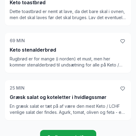
Keto toastbrød
Dette toastbrød er nemt at lave, da det bare skal i ovnen,
men det skal laves før det skal bruges. Lav det eventuelt
aftenen før, og læg det fra til madpakke. Naturligvis
meget keto venlig, og har en god brød konsistens
69
MIN
Keto stenalderbrød
Rugbrød er for mange (i norden) et must, men her
kommer stenalderbrød til undsætning for alle på Keto /
LCHF. Det er faktisk ok at spise dette brød på keto, hvis
dit pålæg er ordentligt. Du skal dog husk at tænke på, at
selvom kulhydrat indholdet er lavt, er kalorietætheden
25
MIN
høj, så du får alligevel mange kulhydrater, hvis du spiser
et kvart rugbrød til morgenmad.
Græsk salat og koteletter i hvidløgssmør
En græsk salat er tæt på af være den mest Keto / LCHF
venlige salat der findes. Agurk, tomat, oliven og feta - en
masse grønt og lidt fedt! Og et godt pift af olivenolie, gør
kun salaten bedre. Uden tvivl vores yndlings salat på
ketodiæt