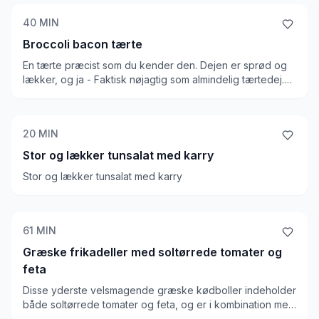
40
MIN
Broccoli bacon tærte
En tærte præcist som du kender den. Dejen er sprød og
lækker, og ja - Faktisk nøjagtig som almindelig tærtedej.
Fyldet er passende og lækkert, og tærten mætter utrolig
meget, så du kan nok maksimalt spise en kvart. Spis den
eventuelt med en salat til!
20
MIN
Stor og lækker tunsalat med karry
Stor og lækker tunsalat med karry
61
MIN
Græske frikadeller med soltørrede tomater og
feta
Disse yderste velsmagende græske kødboller indeholder
både soltørrede tomater og feta, og er i kombination med
tzatziki en ægte græsk ret. Den kombineres her med