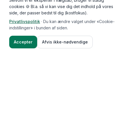
Selvom vi er eksperter i vægttab, bruger vi stadig
cookies 🍪 Bl.a. så vi kan vise dig det indhold på vores
side, der passer bedst til dig (kostfokus).
Privatlivspolitik
·
Du kan ændre valget under «Cookie-
Kommentarer (
0
)
indstillinger» i bunden af siden.
Accepter
Afvis ikke-nødvendige
Ingredienser
Sådan gør du
Functional Foods
Funktioner
Vægttab & guides