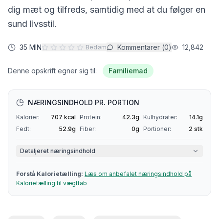
dig mæt og tilfreds, samtidig med at du følger en
sund livsstil.
35 MIN
Kommentarer (
0
)
12,842
Bedøm
Denne opskrift egner sig til:
Familiemad
NÆRINGSINDHOLD PR. PORTION
Kalorier:
707
kcal
Protein:
42.3
g
Kulhydrater:
14.1
g
Fedt:
52.9
g
Fiber:
0
g
Portioner:
2
stk
Detaljeret næringsindhold
Forstå
Kalorietælling
:
Læs om anbefalet næringsindhold på
Kalorietælling
til vægttab