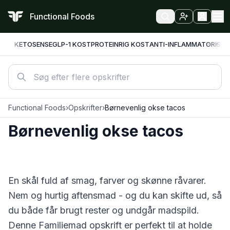
Functional Foods
KETO
SENSE
GLP-1 KOST
PROTEINRIG KOST
ANTI-INFLAMMATORISK
F
Functional Foods
›
Opskrifter
›
Børnevenlig okse tacos
Børnevenlig okse tacos
En skål fuld af smag, farver og skønne råvarer.
Nem og hurtig aftensmad - og du kan skifte ud, så
du både får brugt rester og undgår madspild.
Denne
Familiemad
opskrift er perfekt til at holde