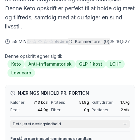
Denne
Keto
opskrift er perfekt til at holde dig mæt
og tilfreds, samtidig med at du følger en sund
livsstil.
55 MIN
Kommentarer (
0
)
16,527
Bedøm
Denne opskrift egner sig til:
Keto
Anti-inflammatorisk
GLP-1 kost
LCHF
Low carb
NÆRINGSINDHOLD PR. PORTION
Kalorier:
713
kcal
Protein:
51.9
g
Kulhydrater:
17.7
g
Fedt:
44.9
g
Fiber:
0
g
Portioner:
2
stk
Detaljeret næringsindhold
Forstå ernæringsudregningens grundlag: