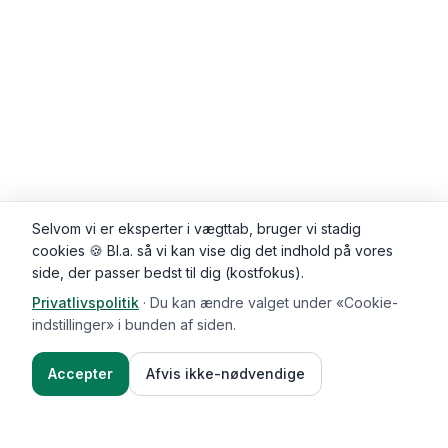
Selvom vi er eksperter i vægttab, bruger vi stadig
cookies 🍪 Bl.a. så vi kan vise dig det indhold på vores
side, der passer bedst til dig (kostfokus).
Privatlivspolitik
·
Du kan ændre valget under «Cookie-
Kommentarer (
0
)
indstillinger» i bunden af siden.
Accepter
Afvis ikke-nødvendige
Ingredienser
Sådan gør du