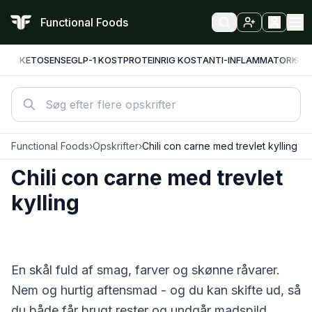
Functional Foods
KETO
SENSE
GLP-1 KOST
PROTEINRIG KOST
ANTI-INFLAMMATORISK
F
Functional Foods
›
Opskrifter
›
Chili con carne med trevlet kylling
Chili con carne med trevlet
kylling
En skål fuld af smag, farver og skønne råvarer.
Nem og hurtig aftensmad - og du kan skifte ud, så
du både får brugt rester og undgår madspild.