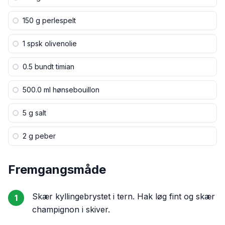
150 g
perlespelt
1 spsk
olivenolie
0.5 bundt
timian
500.0 ml
hønsebouillon
5 g
salt
2 g
peber
Fremgangsmåde
Skær kyllingebrystet i tern. Hak løg fint og skær
1
champignon i skiver.