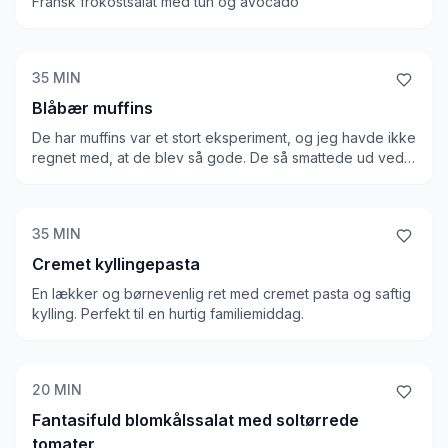
Fransk frokostsalat med tun og avocado
35
MIN
Blåbær muffins
De har muffins var et stort eksperiment, og jeg havde ikke
regnet med, at de blev så gode. De så smattede ud ved
bagning - men resultatet er utroligt. Det er vildt at tænke
på, at der er 1 kulhydrat per muffin. De smager SÅ godt,
og så er de sunde!
35
MIN
Cremet kyllingepasta
En lækker og børnevenlig ret med cremet pasta og saftig
kylling. Perfekt til en hurtig familiemiddag.
20
MIN
Fantasifuld blomkålssalat med soltørrede
tomater