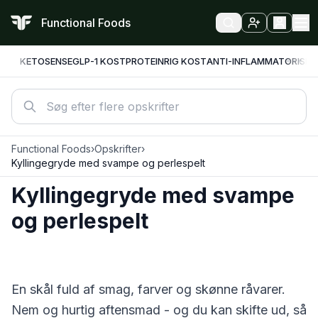
Functional Foods
KETO
SENSE
GLP-1 KOST
PROTEINRIG KOST
ANTI-INFLAMMATORISK
F
Functional Foods
›
Opskrifter
›
Kyllingegryde med svampe og perlespelt
Kyllingegryde med svampe
og perlespelt
En skål fuld af smag, farver og skønne råvarer.
Nem og hurtig aftensmad - og du kan skifte ud, så