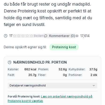
du både får brugt rester og undgår madspild.
Denne
Proteinrig kost
opskrift er perfekt til at
holde dig mæt og tilfreds, samtidig med at du
følger en sund livsstil.
1T
Kommentarer (
0
)
17,614
Bedøm
Denne opskrift egner sig til:
Proteinrig kost
NÆRINGSINDHOLD PR. PORTION
Kalorier:
662
kcal
Protein:
52.6
g
Kulhydrater:
37.5
g
Fedt:
20.7
g
Fiber:
0
g
Portioner:
2
stk
Detaljeret næringsindhold
Forstå
Proteinrig kost
:
Læs om anbefalet næringsindhold på
Proteinrig kost
til vægttab