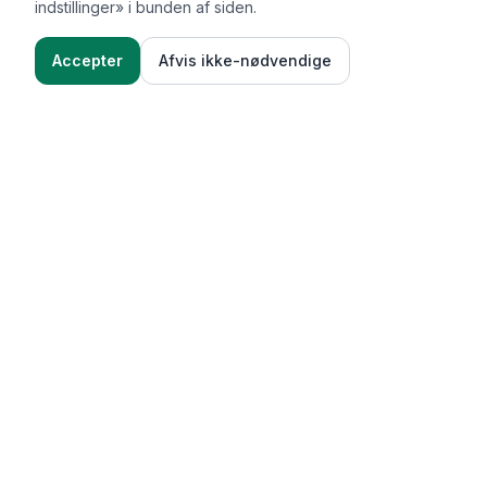
indstillinger» i bunden af siden.
Accepter
Afvis ikke-nødvendige
Ingredienser
Sådan gør du
Functional Foods
Funktioner
Vægttab & guides
Oversigt over funktioner
Vægttabsoverblik
Madbudget (AI madplaner)
Kilder & beregningsmetode
Madplaner ud fra tilbud
Succeshistorier