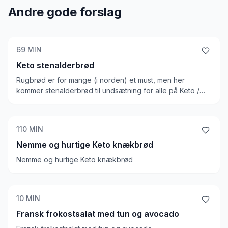
Andre gode forslag
69
MIN
Keto stenalderbrød
Rugbrød er for mange (i norden) et must, men her
kommer stenalderbrød til undsætning for alle på Keto /
LCHF. Det er faktisk ok at spise dette brød på keto, hvis
dit pålæg er ordentligt. Du skal dog husk at tænke på, at
selvom kulhydrat indholdet er lavt, er kalorietætheden
110
MIN
høj, så du får alligevel mange kulhydrater, hvis du spiser
et kvart rugbrød til morgenmad.
Nemme og hurtige Keto knækbrød
Nemme og hurtige Keto knækbrød
10
MIN
Fransk frokostsalat med tun og avocado