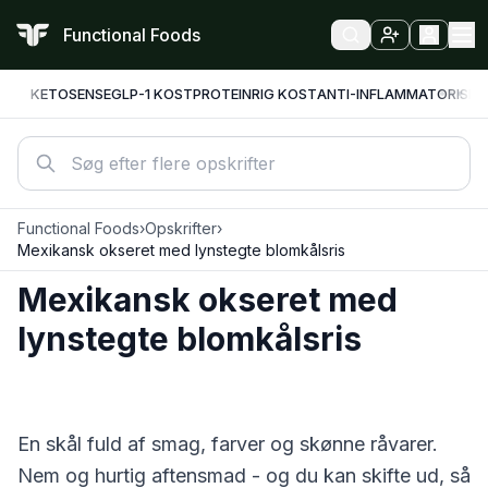
Functional Foods
KETO
SENSE
GLP-1 KOST
PROTEINRIG KOST
ANTI-INFLAMMATORISK
F
Functional Foods
›
Opskrifter
›
Mexikansk okseret med lynstegte blomkålsris
Mexikansk okseret med
lynstegte blomkålsris
En skål fuld af smag, farver og skønne råvarer.
Nem og hurtig aftensmad - og du kan skifte ud, så