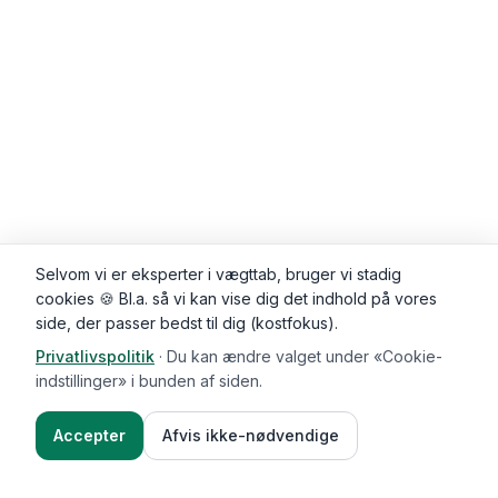
Selvom vi er eksperter i vægttab, bruger vi stadig
cookies 🍪 Bl.a. så vi kan vise dig det indhold på vores
side, der passer bedst til dig (kostfokus).
Privatlivspolitik
·
Du kan ændre valget under «Cookie-
Kommentarer (
0
)
indstillinger» i bunden af siden.
Accepter
Afvis ikke-nødvendige
Ingredienser
Sådan gør du