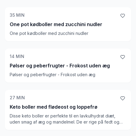
35
MIN
One pot kødboller med zucchini nudler
One pot kødboller med zucchini nudler
14
MIN
Pølser og peberfrugter - Frokost uden æg
Pølser og peberfrugter - Frokost uden æg
27
MIN
Keto boller med flødeost og loppefrø
Disse keto boller er perfekte til en lavkulhydrat diæt,
uden smag af æg og mandelmel. De er rige på fedt og
har en dejlig blød tekstur.