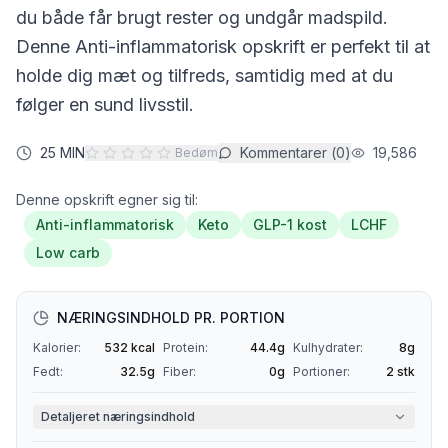
du både får brugt rester og undgår madspild.
Denne
Anti-inflammatorisk
opskrift er perfekt til at
holde dig mæt og tilfreds, samtidig med at du
følger en sund livsstil.
25 MIN
Kommentarer (
0
)
19,586
Bedøm
Denne opskrift egner sig til:
Anti-inflammatorisk
Keto
GLP-1 kost
LCHF
Low carb
NÆRINGSINDHOLD PR. PORTION
Kalorier:
532
kcal
Protein:
44.4
g
Kulhydrater:
8
g
Fedt:
32.5
g
Fiber:
0
g
Portioner:
2
stk
Detaljeret næringsindhold