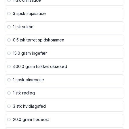
1 tsk
chilisauce
3 spsk
sojasauce
1 tsk
sukrin
0.5 tsk
tørret spidskommen
15.0 gram
ingefær
400.0 gram
hakket oksekød
1 spsk
olivenolie
1 stk
rødløg
3 stk
hvidløgsfed
20.0 gram
flødeost